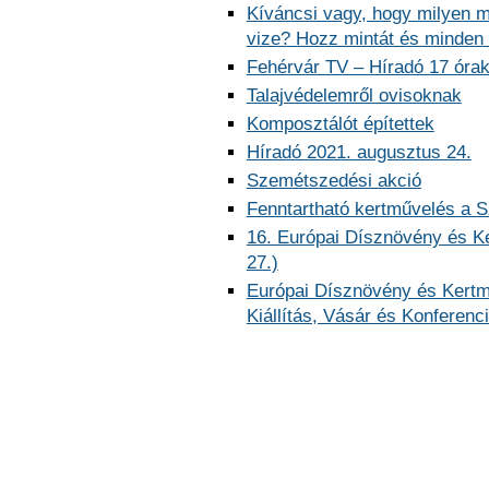
Kíváncsi vagy, hogy milyen mi
vize? Hozz mintát és minden 
Fehérvár TV –
Híradó 17 órak
Talajvédelemről ovisoknak
Komposztálót építettek
Híradó 2021. augusztus 24.
Szemétszedési akció
Fenntartható kertművelés a S
16. Európai Dísznövény és K
27.)
Európai Dísznövény és Kert
Kiállítás, Vásár és Konferenc