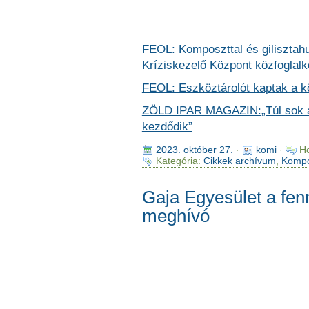
FEOL: Komposzttal és gilisztahu
Kríziskezelő Központ közfoglalko
FEOL: Eszköztárolót kaptak a k
ZÖLD IPAR MAGAZIN:„Túl sok az
kezdődik”
2023. október 27.
·
komi
·
Ho
Kategória:
Cikkek archívum
,
Kompo
Gaja Egyesület a fen
meghívó