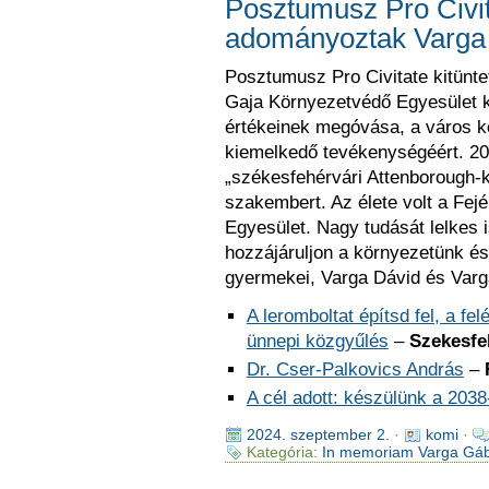
Posztumusz Pro Civit
adományoztak Varga
Posztumusz Pro Civitate kitün
Gaja Környezetvédő Egyesület k
értékeinek megóvása, a város 
kiemelkedő tevékenységéért. 202
„székesfehérvári Attenborough-ké
szakembert. Az élete volt a Fej
Egyesület. Nagy tudását lelkes 
hozzájáruljon a környezetünk és 
gyermekei, Varga Dávid és Varg
A leromboltat építsd fel, a fe
ünnepi közgyűlés
–
Szekesfe
Dr. Cser-Palkovics András
–
A cél adott: készülünk a 203
2024. szeptember 2.
·
komi
·
Kategória:
In memoriam Varga Gá