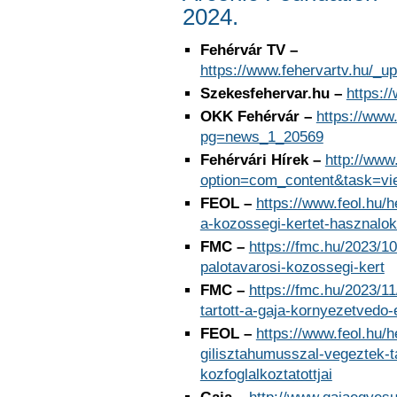
2024.
Fehérvár TV –
https://www.fehervartv.hu/_
Szekesfehervar.hu –
https:/
OKK Fehérvár –
https://www
pg=news_1_20569
Fehérvári Hírek –
http://www
option=com_content&task=v
FEOL –
https://www.feol.hu/h
a-kozossegi-kertet-hasznalok
FMC –
https://fmc.hu/2023/1
palotavarosi-kozossegi-kert
FMC –
https://fmc.hu/2023/1
tartott-a-gaja-kornyezetvedo-
FEOL –
https://www.feol.hu/h
gilisztahumusszal-vegeztek-ta
kozfoglalkoztatottjai