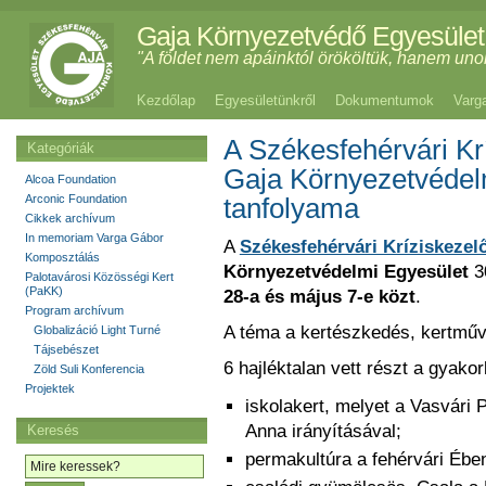
Gaja Környezetvédő Egyesület
"A földet nem apáinktól örököltük, hanem uno
Kezdőlap
Egyesületünkről
Dokumentumok
Varg
A Székesfehérvári Kr
Kategóriák
Gaja Környezetvédel
Alcoa Foundation
Arconic Foundation
tanfolyama
Cikkek archívum
In memoriam Varga Gábor
A
Székesfehérvári Kríziskezel
Komposztálás
Környezetvédelmi Egyesület
30
Palotavárosi Közösségi Kert
(PaKK)
28-a és május 7-e közt
.
Program archívum
A téma a kertészkedés, kertműv
Globalizáció Light Turné
Tájsebészet
6 hajléktalan vett részt a gyako
Zöld Suli Konferencia
Projektek
iskolakert, melyet a Vasvári 
Anna irányításával;
Keresés
permakultúra a fehérvári Ébe