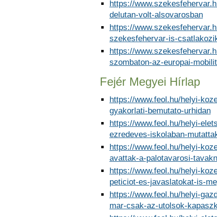
https://www.szekesfehervar.h
delutan-volt-alsovarosban
https://www.szekesfehervar.h
szekesfehervar-is-csatlakoz
https://www.szekesfehervar.
szombaton-az-europai-mobilit
Fejér Megyei Hírlap
https://www.feol.hu/helyi-koz
gyakorlati-bemutato-urhidan
https://www.feol.hu/helyi-ele
ezredeves-iskolaban-mutatt
https://www.feol.hu/helyi-ko
avattak-a-palotavarosi-tavakn
https://www.feol.hu/helyi-koz
peticiot-es-javaslatokat-is-m
https://www.feol.hu/helyi-ga
mar-csak-az-utolsok-kapasz