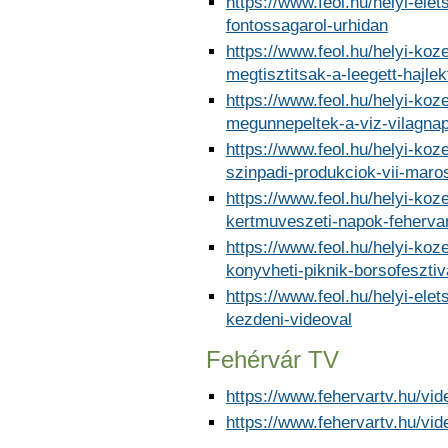
https://www.feol.hu/helyi-ele
fontossagarol-urhidan
https://www.feol.hu/helyi-koz
megtisztitsak-a-leegett-hajlek
https://www.feol.hu/helyi-koz
megunnepeltek-a-viz-vilagnap
https://www.feol.hu/helyi-ko
szinpadi-produkciok-vii-mar
https://www.feol.hu/helyi-koz
kertmuveszeti-napok-feherva
https://www.feol.hu/helyi-koz
konyvheti-piknik-borsofesztiv
https://www.feol.hu/helyi-ele
kezdeni-videoval
Fehérvár TV
https://www.fehervartv.hu/vi
https://www.fehervartv.hu/vi