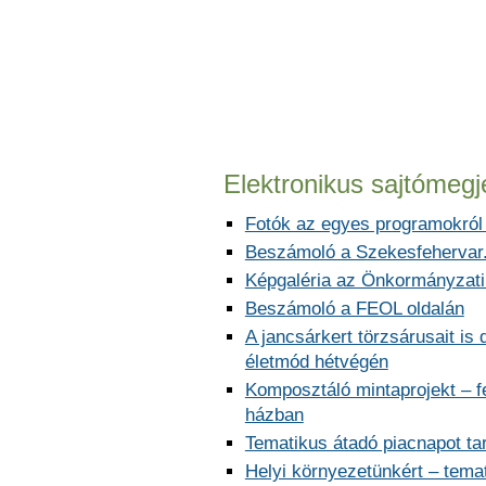
Elektronikus sajtómeg
Fotók az egyes programokról i
Beszámoló a Szekesfehervar.
Képgaléria az Önkormányzati
Beszámoló a FEOL oldalán
A jancsárkert törzsárusait is
életmód hétvégén
Komposztáló mintaprojekt – fe
házban
Tematikus átadó piacnapot tar
Helyi környezetünkért – temat