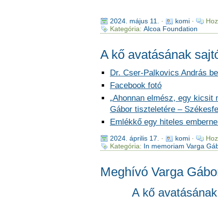
2024. május 11.
·
komi
·
Hoz
Kategória:
Alcoa Foundation
A kő avatásának saj
Dr. Cser-Palkovics András b
Facebook fotó
„Ahonnan elmész, egy kicsit 
Gábor tiszteletére – Székesf
Emlékkő egy hiteles embern
2024. április 17.
·
komi
·
Hoz
Kategória:
In memoriam Varga Gá
Meghívó Varga Gábo
A kő avatásána