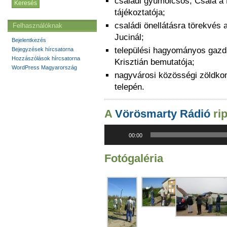
családi gyümölcsös, Csala a
tájékoztatója;
családi önellátásra törekvés
Felhasználóknak
Jucinál;
Bejelentkezés
települési hagyományos gazd
Bejegyzések hírcsatorna
Hozzászólások hírcsatorna
Krisztián bemutatója;
WordPress Magyarország
nagyvárosi közösségi zöldko
telepén.
A
Vörösmarty Rádió
rip
Audió
00:00
lejátszó
Fotógaléria