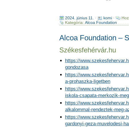
2024. június 11.
·
komi
·
Hoz
Kategória:
Alcoa Foundation
Alcoa Foundation – 
Székesfehérvár.hu
https://www.szekesfehervar.h
gondozasa
https://www.szekesfehervar.hu
a-prohaszka-ligetben
https://www.szekesfehervar.h
iskola-csapata-merkozik-meg
https://www.szekesfehervar.
alkalommal-rendeztek-meg-az
https://www.szekesfehervar.
gardonyi-geza-muvelodesi-ha