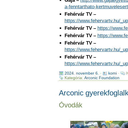
Gaja –
http://www.gajaegyesu
a-fenntarthato-kertmuveleser
Fehérvár TV –
https://www.fehervartv.hu/_
Fehérvár TV –
https://www.f
Fehérvár TV –
https://www.f
Fehérvár TV –
https://www.fehervartv.hu/_
Fehérvár TV –
https://www.fehervartv.hu/_
2024. november 6.
·
komi
·
Kategória:
Arconic Foundation
Arconic gyerekfogla
Óvodák