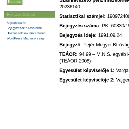
Számlavezető pénzintézetének
20236140
Felhasználóknak
Statisztikai számjel:
19097240
Bejelentkezés
Bejegyzés száma:
PK. 60830/1
Bejegyzések hírcsatorna
Hozzászólások hírcsatorna
Bejegyzés ideje:
1991.09.24
WordPress Magyarország
Bejegyző:
Fejér Megyei Bírósá
TEÁOR:
94.99 – M.N.S. egyéb k
(TEÁOR 2008)
Egyesület képviselője 1:
Varga
Egyesület képviselője 2:
Vajge