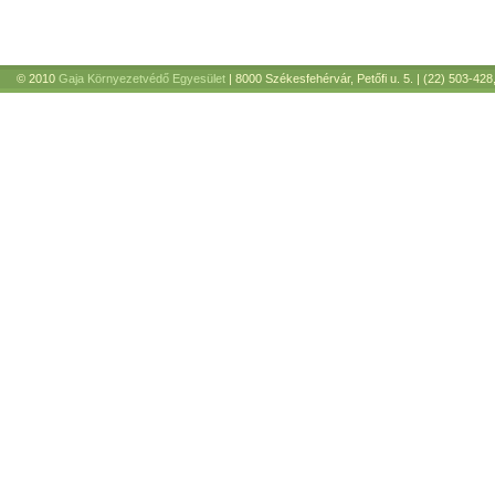
© 2010
Gaja Környezetvédő Egyesület
| 8000 Székesfehérvár, Petőfi u. 5. | (22) 503-428