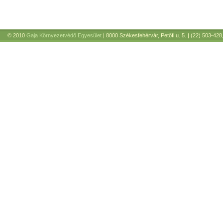
© 2010
Gaja Környezetvédő Egyesület
| 8000 Székesfehérvár, Petőfi u. 5. | (22) 503-428