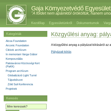
Gaja Környezetvédő Egyesület
"A földet nem apáinktól örököltük, hanem uno
Kezdőlap
Egyesületünkről
Dokumentumok
Varg
Közgyűlési anyag: pályá
Kategóriák
Alcoa Foundation
A közgyűlési anyag a pályázat kiírásáról az 
Arconic Foundation
Cikkek archívum
Pályázati kiírás
In memoriam Varga Gábor
Komposztálás
Palotavárosi Közösségi Kert
(PaKK)
Program archívum
Globalizáció Light Turné
Tájsebészet
Zöld Suli Konferencia
Projektek
Keresés