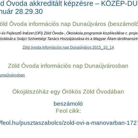
öld Óvoda akkreditált képzésre – KÖZÉP-
nuár 28.29.30
öld Óvoda információs nap Dunaújváros (beszámoló
 és Fejlesztő Intézet (OFI) Zöld Óvoda-, Ökoiskola programok kiszélesítése c. proj
ítását a Svájci Szövetségi Tanács Hozzájárulása és a Magyar Állam társfinanszí
Zöld óvoda Információs nap Dunaújváros 2015_10_14
Zöld Óvoda információs nap Dunaújvárosban
Dunaújvárosban
Ökojátszóház egy Örökös Zöld Óvodában
beszámoló
Feol cikk:
://feol.hu/pusztaszabolcs/zold-ovi-a-manovarban-17