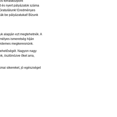
ós forrásközpont
t és nyert pályázatok száma
. Gratulálunk! Eredményes
ják be pályázatukat! Bízunk
uk alapján ezt megtehetnék. A
emélyes ismeretség híján
t érdemes megkeresnünk.
 lehetőségét. Nagyon nagy
, ösztönözve őket arra,
mai sikereket, jó egészséget