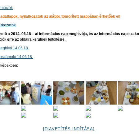
rmációk
, adatlapok, nyilatkozatok az alábbi, tömörített mappában érhetőek el!
latkozatok
hető a 2014. 06.18 – ai információs nap meghívója, és az információs nap sza
ók erre az oldalra kerülnek feltöltésre.
eghívó 14.06.18.
eszámoló 14.06.18.
p képekben:
[DIAVETÍTÉS INDÍTÁSA]