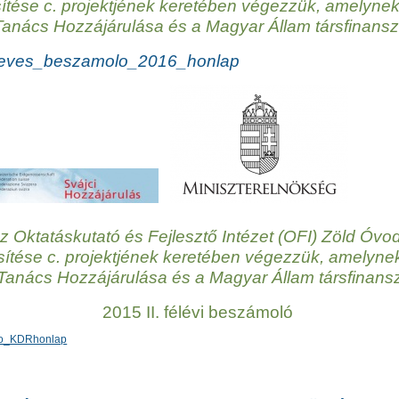
ítése c. projektjének keretében végezzük, amelynek
Tanács Hozzájárulása és a Magyar Állam társfinans
eves_beszamolo_2016_honlap
z Oktatáskutató és Fejlesztő Intézet (OFI) Zöld Óvo
sítése c. projektjének keretében végezzük, amelyne
 Tanács Hozzájárulása és a Magyar Állam társfinans
2015 II. félévi beszámoló
lo_KDRhonlap