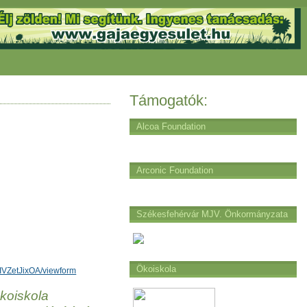
Támogatók:
Alcoa Foundation
Arconic Foundation
Székesfehérvár MJV. Önkormányzata
Ökoiskola
VZetJixOA/viewform
Ökoiskola