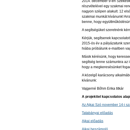
2014. december 9-én Székesfe
részvételével egy szakmai ren
nagyon szépen alakult. 12 első
szakmai munkát kívánunk! Arra 
benne, hogy együttműködésünk
A segítségüket szeretnénk kér
Kérjük, segítsenek kapcsolato
2015-ös év a pályázatunk szem
hiába próbálunk e-mailben vag
Másik kérésünk, hogy keressen
segítség lenne számunkra az 
hogy a megkeresésünket foga
A közelgő karácsony alkalmábó
kívánunk:
Vajgerné Bőhm Er
A projekttel kapcsolatos ala
Az Ajkai Szó november 14-i s
Tatabányai előadás
Ajkai előadás
Ajkai beszámoló