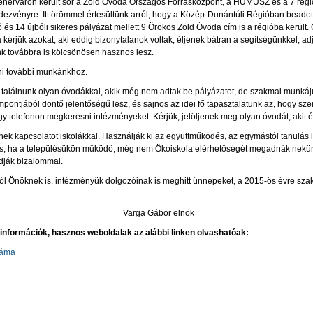
hérváron került sor a Zöld Óvoda Országos Forrásközpont, a HUMUSZ és a 7 régi
dezvényre. Itt örömmel értesültünk arról, hogy a Közép-Dunántúli Régióban beadot
 és 14 újbóli sikeres pályázat mellett 9 Örökös Zöld Óvoda cím is a régióba került
kérjük azokat, aki eddig bizonytalanok voltak, éljenek bátran a segítségünkkel, ad
 továbbra is kölcsönösen hasznos lesz.
ni további munkánkhoz.
t találnunk olyan óvodákkal, akik még nem adtak be pályázatot, de szakmai munkáj
pontjából döntő jelentőségű lesz, és sajnos az idei fő tapasztalatunk az, hogy sz
y telefonon megkeresni intézményeket. Kérjük, jelöljenek meg olyan óvodát, aki
ek kapcsolatot iskolákkal. Használják ki az együttműködés, az egymástól tanulás
is, ha a településükön működő, még nem Ökoiskola elérhetőségét megadnák nekünk
dják bizalommal.
l Önöknek is, intézményük dolgozóinak is meghitt ünnepeket, a 2015-ös évre szak
ika titkár Varga Gábor elnök
pinformációk, hasznos weboldalak az alábbi linken olvashatóak:
záma