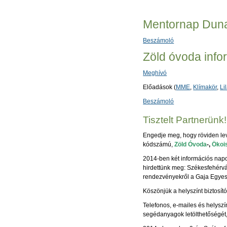
Mentornap Dun
Beszámoló
Zöld óvoda inf
Meghívó
Előadások (
MME
,
Klímakör
,
Li
Beszámoló
Tisztelt Partnerünk!
Engedje meg, hogy röviden lev
kódszámú,
Zöld Óvoda
-,
Ökoi
2014-ben két információs napo
hirdettünk meg: Székesfehérv
rendezvényekről a Gaja Egyesü
Köszönjük a helyszínt biztosít
Telefonos, e-mailes és helysz
segédanyagok letölthetőségét,