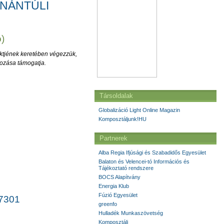
DUNÁNTÚLI
)
ektjének keretében végezzük,
rozása támogatja.
Társoldalak
Globalizáció Light Online Magazin
Komposztáljunk!HU
Partnerek
Alba Regia Ifjúsági és Szabadidős Egyesület
Balaton és Velencei-tó Információs és
Tájékoztató rendszere
BOCS Alapítvány
Energia Klub
Fúzió Egyesület
27301
greenfo
Hulladék Munkaszövetség
Komposztálj