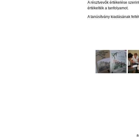
A résztvevők értékelése szeri
értékelték a tanfolyamot.
A tanúsítvány kiadásának felté
a