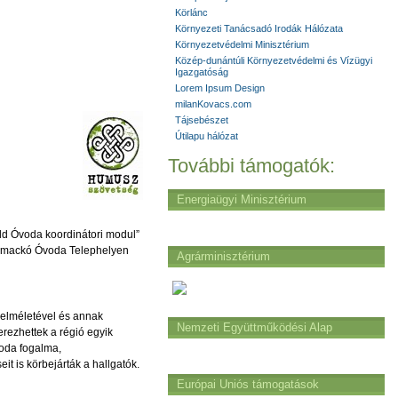
Körlánc
Környezeti Tanácsadó Irodák Hálózata
Környezetvédelmi Minisztérium
Közép-dunántúli Környezetvédelmi és Vízügyi
Igazgatóság
Lorem Ipsum Design
milanKovacs.com
Tájsebészet
Útilapu hálózat
További támogatók:
Energiaügyi Minisztérium
öld Óvoda koordinátori modul”
cimackó Óvoda Telephelyen
Agrárminisztérium
 elméletével és annak
Nemzeti Együttműködési Alap
erezhettek a régió egyik
voda fogalma,
t is körbejárták a hallgatók.
Európai Uniós támogatások