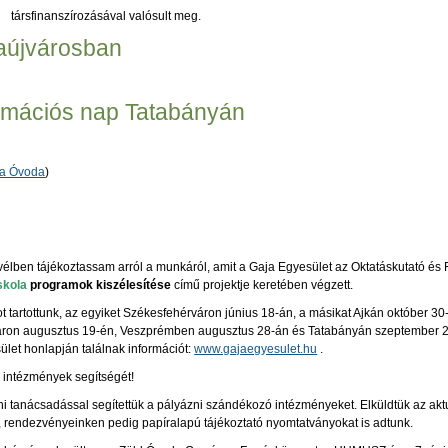
társfinanszírozásával valósult meg.
aújvárosban
ormációs nap Tatabányán
la Óvoda
)
élben tájékoztassam arról a munkáról, amit a Gaja Egyesület az Oktatáskutató és F
skola
programok kiszélesítése
című projektje keretében végzett.
t tartottunk, az egyiket Székesfehérváron június 18-án, a másikat Ajkán október 3
áron augusztus 19-én, Veszprémben augusztus 28-án és Tatabányán szeptember 2
let honlapján találnak információt:
www.gajaegyesulet.hu
.
ó intézmények segítségét!
íni tanácsadással segítettük a pályázni szándékozó intézményeket. Elküldtük az ak
 rendezvényeinken pedig papíralapú tájékoztató nyomtatványokat is adtunk.