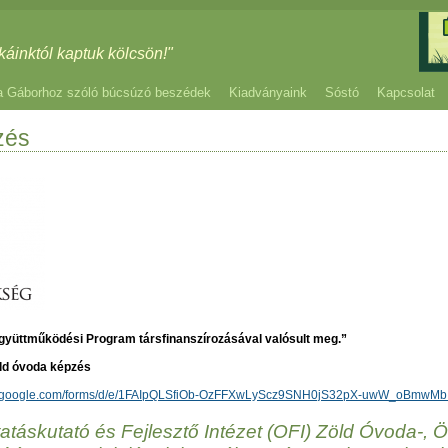
káinktól kaptuk kölcsön!"
a Gáborhoz szóló búcsúzó beszédek
Kiadványaink
Sóstó
Kapcsolat
zés
Együttműködési Program társfinanszírozásával valósult meg.”
ld óvoda képzés
cs.google.com/forms/d/e/1FAIpQLSfiOb-OzFFXwLyScz9SNH0jS32pX-uwW_oBmwMbI
atáskutató és Fejlesztő Intézet (OFI) Zöld Óvoda-, 