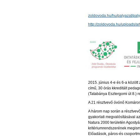
zoldovoda.hu/hu/palyazat/paly
http://zoldovoda.hu/uploads/ar
2015. június 4-e és 6-a között
című, 30 órás kkreditált ped
(Tatabánya Esztergomi út 8.) r
A 21 résztvevő óvónő Komáro
A három nap során a résztvevő
gyakorlati megvalósításával az
Natura 2000 területén Agostyá
kritériumrendszerének megismer
Előadások, páros-és csoportmu