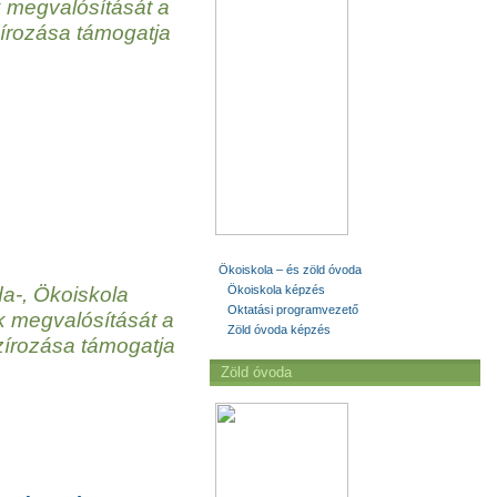
 megvalósítását a
zírozása támogatja
Ökoiskola – és zöld óvoda
Ökoiskola képzés
da-, Ökoiskola
Oktatási programvezető
k megvalósítását a
Zöld óvoda képzés
zírozása támogatja
Zöld óvoda