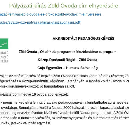
Pályázati kiírás Zöld Óvoda cím elnyerésére
azati-felhivas-zold-ovoda-es-orokos-zold-ovoda-cim-elnyeresere
ticles/353/zo-ozo-palyazati-kiiras-visszavonasig.pdf
AKKREDITÁLT PEDAGÓGUSKÉPZÉS
Zöld Óvoda-, Ökoiskola programok kiszélesítése c. program
Közép-Dunántúli Régió – Zöld Óvoda
Gaja Egyesület – Humusz Szövetség
 zajlott az első a”Felkészítő képzés Zöld Óvoda/Ökoiskola koordinátorok részére; Z
agógusképzés a Közép-dunántúli Régióban. Tatabányán, a Kodály Zoltán Óvoda Mi
emek körülmények között, jó hangulatban zajlott.
m-Esztergom megye 19 óvodájából érkezett.
k megismerkedtek a fenntarthatóság pedagógiájával, a fenntarthatóságra nevelés
 óvodában. Bemutatásra került a Natura 2000 hálózat, helyszíni tapasztalatokat sz
nban, megterveztek óvodán kívüli és óvodán belüli Natura programokat. A Zöld Ó
ése után a munkatervkészítés, az intézményfejlesztés és a forrásteremtés kérdései
nkák, játékok váltották egymást.