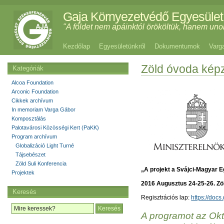
Gaja Környezetvédő Egyesület
"A földet nem apáinktól örököltük, hanem uno
Kezdőlap
Egyesületünkről
Dokumentumok
Varg
Zöld óvoda kép
Kategóriák
Alcoa Foundation
Arconic Foundation
Cikkek archívum
In memoriam Varga Gábor
Komposztálás
Palotavárosi Közösségi Kert (PaKK)
Program archívum
Globalizáció Light Turné
Tájsebészet
Zöld Suli Konferencia
„A projekt a Svájci-Magyar 
Projektek
2016 Augusztus 24-25-26. Zö
Keresés
Regisztrációs lap:
https://do
A programot az Okt