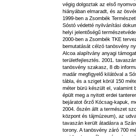
végig dolgoztak az első nyomvon
hiányában elmaradt, és az ösvé
1999-ben a Zsombék Természetku
Sóstó védetté nyilvánítási dokum
helyi jelentőségű természetvédel
2000-ben a Zsombék TKE terve
bemutatását célzó tanösvény nyo
Alcoa alapítvány anyagi támogatá
területfejlesztés. 2001. tavaszá
tanösvény szakasz, 8 db informá
madár megfigyelő kilátóval a S
tábla, és a sziget körül 150 mét
méter bürü készült el, valamint
épült meg a nyitott erdei tantere
bejáratot őrző Kócsag-kapuk, me
2004. őszén állt a természet sz
központ és tájmúzeum), az udva
tavaszán került átadásra a Szár
torony. A tanösvény záró 700 mé