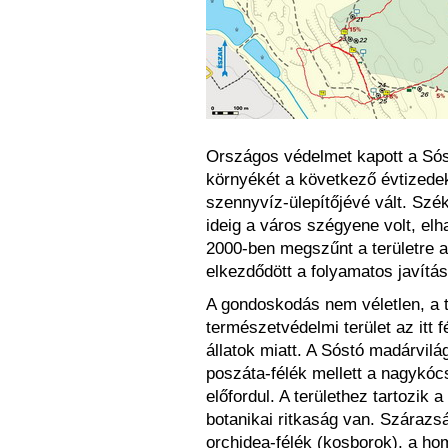
Országos védelmet kapott a Só
környékét a következő évtizede
szennyvíz-ülepítőjévé vált. Szé
ideig a város szégyene volt, el
2000-ben megszűnt a területre 
elkezdődött a folyamatos javítás
A gondoskodás nem véletlen, a 
természetvédelmi terület az itt 
állatok miatt. A Sóstó madárvil
poszáta-félék mellett a nagykócs
előfordul. A területhez tartozi
botanikai ritkaság van. Szárazs
orchidea-félék (kosborok), a h