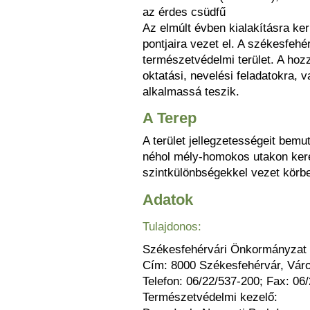
az érdes csüdfű
Az elmúlt évben kialakításra ker
pontjaira vezet el. A székesfehé
természetvédelmi terület. A hozzá
oktatási, nevelési feladatokra, 
alkalmassá teszik.
A Terep
A terület jellegzetességeit bem
néhol mély-homokos utakon kere
szintkülönbségekkel vezet körbe
Adatok
Tulajdonos:
Székesfehérvári Önkormányzat
Cím: 8000 Székesfehérvár, Váro
Telefon: 06/22/537-200; Fax: 06
Természetvédelmi kezelő: