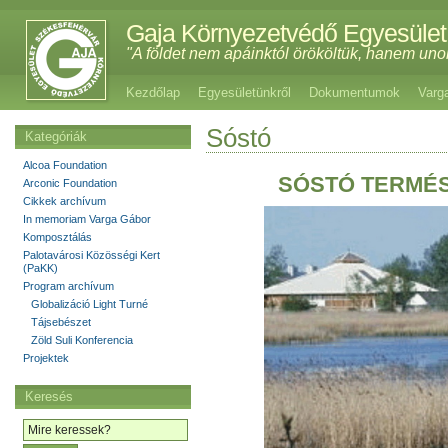
Gaja Környezetvédő Egyesület
"A földet nem apáinktól örököltük, hanem uno
Kezdőlap
Egyesületünkről
Dokumentumok
Varg
Sóstó
Kategóriák
Alcoa Foundation
SÓSTÓ TERMÉS
Arconic Foundation
Cikkek archívum
In memoriam Varga Gábor
Komposztálás
Palotavárosi Közösségi Kert
(PaKK)
Program archívum
Globalizáció Light Turné
Tájsebészet
Zöld Suli Konferencia
Projektek
Keresés