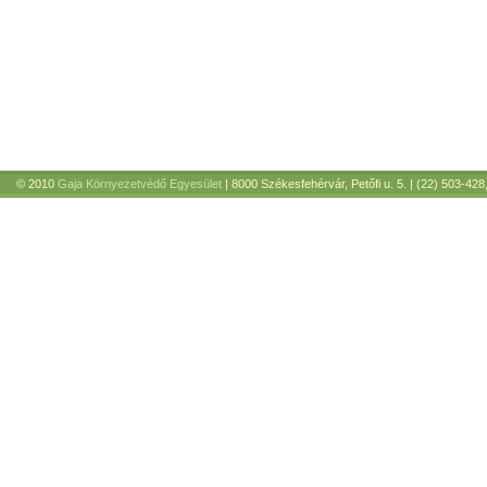
© 2010
Gaja Környezetvédő Egyesület
| 8000 Székesfehérvár, Petőfi u. 5. | (22) 503-428