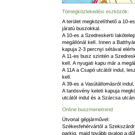
Tömegközlekedési eszközök:
A terület megközelíthető a 10-es
járatú buszokkal.
A 10-es a Szedreskerti lakótelepr
megállónál kell. Innen a Batthyá
kapuja 2-3 percnyi sétával elérh
A 11-es busz szintén a Szedreske
kell. A nyugati kapu már a megáll
A 11A a Csapó utcától indul, les
kell.
A 39-es a Vasútállomásról indul, 
A tanösvény keleti kapuja megk
utcától indul és a Szárcsa utcánál
Online buszmenetrend
Útvonal gépjárművel:
Székesfehérvártól a Szekszárdra
parkig, majd tovább gyalog a dű