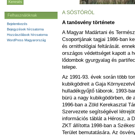
A SÓSTÓRÓL
Felhasználóknak
A tanösvény története
Bejelentkezés
Bejegyzések hírcsatorna
A Magyar Madártani és Termész
Hozzászólások hírcsatorna
Csoportjának tagjai 1986-ban k
WordPress Magyarország
és ornithológiai feltárását. e
országos védettséget kapott a h
lődombok gyurgyalag és partife
telepe.
Az 1991-93. évek során több to
kubikgödreit a Gaja Környezetvé
hulladékgyűjtő táborok. 1993-ba
bürü a nagy kubikgödörben, de a 
1996-ban a Zöld Kerekasztal Tá
Szervezete segítségével létrejöt
információs táblát a Hérosz, a 
ZKT állította 1998-ban a Szék
Terület bemutatására. Az ösvényt