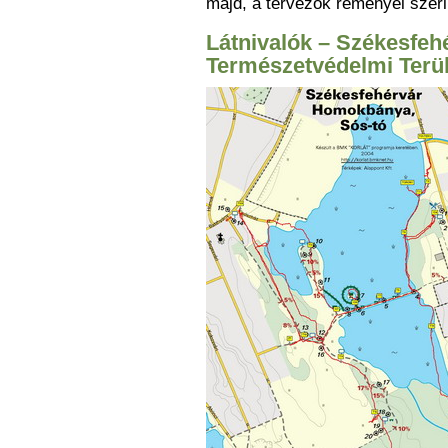
majd, a tervezők reményei szer
Látnivalók – Székesfe
Természetvédelmi Terül