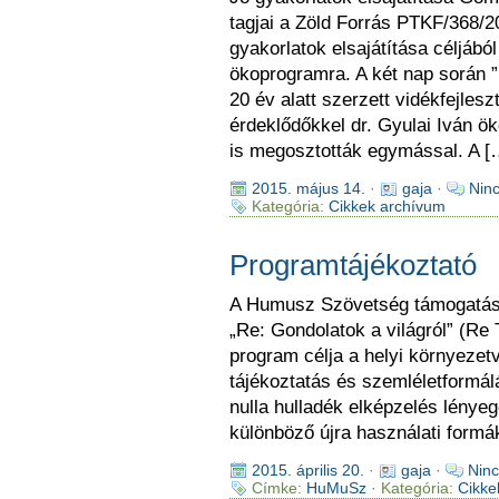
tagjai a Zöld Forrás PTKF/368/2
gyakorlatok elsajátítása céljáb
ökoprogramra. A két nap során ”
20 év alatt szerzett vidékfejlesz
érdeklődőkkel dr. Gyulai Iván ök
is megosztották egymással. A [
2015. május 14.
·
gaja
·
Nin
Kategória:
Cikkek archívum
Programtájékoztató
A Humusz Szövetség támogatást 
„Re: Gondolatok a világról” (Re
program célja a helyi környezetv
tájékoztatás és szemléletformálá
nulla hulladék elképzelés lénye
különböző újra használati formák
2015. április 20.
·
gaja
·
Ninc
Címke:
HuMuSz
· Kategória:
Cikke