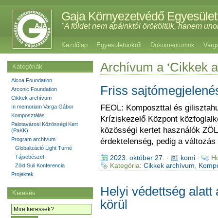
Gaja Környezetvédő Egyesület
"A földet nem apáinktól örököltük, hanem uno
Kezdőlap
Egyesületünkről
Dokumentumok
Varg
Archívum a ‘Cikkek a
Kategóriák
Alcoa Foundation
Friss sajtómegjelené
Arconic Foundation
Cikkek archívum
FEOL: Komposzttal és gilisztahu
In memoriam Varga Gábor
Komposztálás
Kríziskezelő Központ közfoglalk
Palotavárosi Közösségi Kert
közösségi kertet használók ZÖ
(PaKK)
Program archívum
érdektelenség, pedig a változás
Globalizáció Light Turné
Tájsebészet
2023. október 27.
·
komi
·
Ho
Kategória:
Cikkek archívum
,
Kompo
Zöld Suli Konferencia
Projektek
Helyi védettség alatt
Keresés
körül