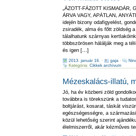
„ÁZOTT-FÁZOTT KISMADÁR, G
ÁRVA VAGY, APÁTLAN, ANYÁTLAN
idején bizony odafigyelést, gon
zsiradék, alma és főtt zöldség a 
tálalhatunk szárnyas kertlakóin
többszörösen hálálják meg a té
és igen […]
2013. január 16.
·
gaja
·
Nin
Kategória:
Cikkek archívum
Mézeskalács-illatú, m
Jó, ha év közbeni zöld gondolk
továbbra is törekszünk a tudato
boltjárást, kosarat, táskát visz
egészségességre, a származási h
közül lehetőség szerint ajándéku
élelmiszerről, akár kézműves te