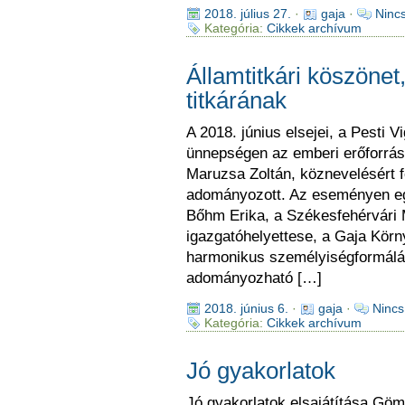
2018. július 27.
·
gaja
·
Ninc
Kategória:
Cikkek archívum
Államtitkári köszönet,
titkárának
A 2018. június elsejei, a Pesti
ünnepségen az emberi erőforráso
Maruzsa Zoltán, köznevelésért fe
adományozott. Az eseményen egye
Bőhm Erika, a Székesfehérvári 
igazgatóhelyettese, a Gaja Körn
harmonikus személyiségformálá
adományozható […]
2018. június 6.
·
gaja
·
Nincs
Kategória:
Cikkek archívum
Jó gyakorlatok
Jó gyakorlatok elsajátítása Gö