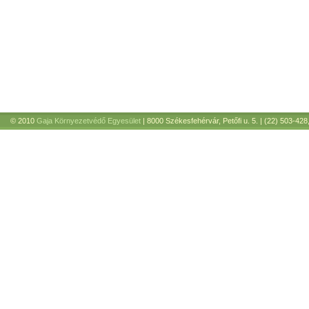
© 2010
Gaja Környezetvédő Egyesület
| 8000 Székesfehérvár, Petőfi u. 5. | (22) 503-428