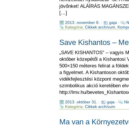
jövőnket! ALÁÍRÁS MAGÁNSZ
[…]
2013. november 8.
·
gaja
·
N
Kategória:
Cikkek archívum
,
Kompo
Save Kishantos – Me
„SAVE KISHANTOS” – vagyis Men
október közepétől a Kishantosi V
500×150 méteres felirat a földek
a figyelmet. A Kishantoson októb
vidékfejlesztési központ megme
szimbolikus akció keretében elve
http://lmv.hu/bevetes_Kishantos
2013. október 31.
·
gaja
·
Ni
Kategória:
Cikkek archívum
Ma van a Környezetv