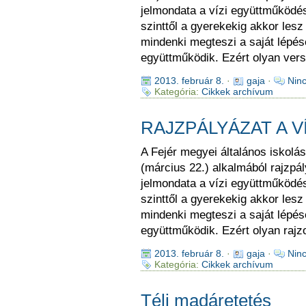
jelmondata a vízi együttműködés
szinttől a gyerekekig akkor les
mindenki megteszi a saját lépés
együttműködik. Ezért olyan ver
2013. február 8.
·
gaja
·
Nin
Kategória:
Cikkek archívum
RAJZPÁLYÁZAT A V
A Fejér megyei általános iskolá
(március 22.) alkalmából rajzpál
jelmondata a vízi együttműködés
szinttől a gyerekekig akkor les
mindenki megteszi a saját lépés
együttműködik. Ezért olyan rajz
2013. február 8.
·
gaja
·
Nin
Kategória:
Cikkek archívum
Téli madáretetés