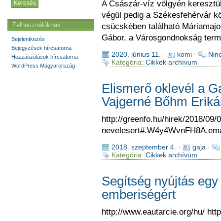
A Császár-víz völgyén keresztül
végül pedig a Székesfehérvár kö
Felhasználóknak
csücskében található Máriamajo
Gábor, a Városgondnokság term
Bejelentkezés
Bejegyzések hírcsatorna
2020. június 11.
·
komi
·
Nin
Hozzászólások hírcsatorna
Kategória:
Cikkek archívum
WordPress Magyarország
Elismerő oklevél a Ga
Vajgerné Bőhm Erik
http://greenfo.hu/hirek/2018/09/
nevelesert#.W4y4WvnFH8A.ema
2018. szeptember 4.
·
gaja
·
Kategória:
Cikkek archívum
Segítség nyújtás egy
emberiségért
http://www.eautarcie.org/hu/ htt