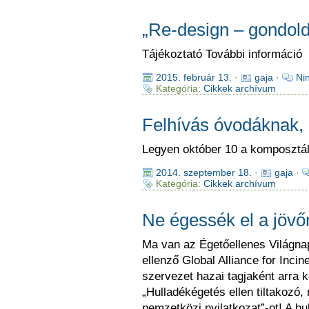
„Re-design – gondold 
Tájékoztató További információ
2015. február 13.
·
gaja
·
Ni
Kategória:
Cikkek archívum
Felhívás óvodáknak, 
Legyen október 10 a komposztálá
2014. szeptember 18.
·
gaja
·
Kategória:
Cikkek archívum
Ne égessék el a jövő
Ma van az Égetőellenes Világna
ellenző Global Alliance for Inci
szervezet hazai tagjaként arra ké
„Hulladékégetés ellen tiltakozó
nemzetközi nyilatkozat”-ot! A h