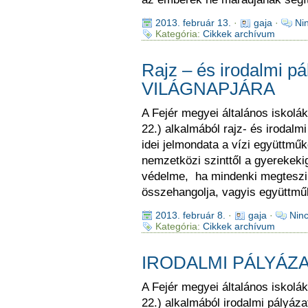
2013. február 13.
·
gaja
·
Ni
Kategória:
Cikkek archívum
Rajz – és irodalmi pá
VILÁGNAPJÁRA
A Fejér megyei általános iskolá
22.) alkalmából rajz- és irodalm
idei jelmondata a vízi együttműk
nemzetközi szinttől a gyerekeki
védelme, ha mindenki megteszi a
összehangolja, vagyis együttmű
2013. február 8.
·
gaja
·
Nin
Kategória:
Cikkek archívum
IRODALMI PÁLYÁZA
A Fejér megyei általános iskolá
22.) alkalmából irodalmi pályáza