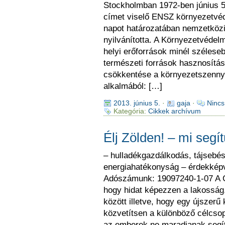
Stockholmban 1972-ben június 5-
címet viselő ENSZ környezetvéde
napot határozatában nemzetközi
nyilvánította. A Környezetvédelm
helyi erőforrások minél szélese
természeti források hasznosítá
csökkentése a környezetszenny
alkalmából: […]
2013. június 5.
·
gaja
·
Nincs
Kategória:
Cikkek archívum
Élj Zölden! – mi segí
– hulladékgazdálkodás, tájsebés
energiahatékonyság – érdekképv
Adószámunk: 19097240-1-07 A G
hogy hidat képezzen a lakosság
között illetve, hogy egy újszerű
közvetítsen a különböző célcsopo
az emberek ne maradjanak segít