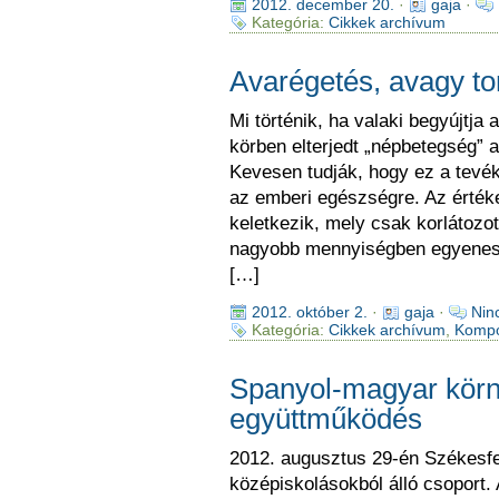
2012. december 20.
·
gaja
·
Kategória:
Cikkek archívum
Avarégetés, avagy to
Mi történik, ha valaki begyújtja
körben elterjedt „népbetegség” a
Kevesen tudják, hogy ez a tevé
az emberi egészségre. Az érté
keletkezik, mely csak korlátozot
nagyobb mennyiségben egyenesen
[…]
2012. október 2.
·
gaja
·
Nin
Kategória:
Cikkek archívum
,
Kompo
Spanyol-magyar körn
együttműködés
2012. augusztus 29-én Székesfe
középiskolásokból álló csoport. 