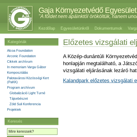
Gaja Környezetvédő Egyesület
"A földet nem apáinktól örököltük, hanem uno
Kezdőlap
Egyesületünkről
Dokumentumok
Varg
Előzetes vizsgálati 
Kategóriák
Alcoa Foundation
A Közép-dunántúli Környezetvé
Arconic Foundation
Cikkek archívum
honlapján megtalálható, a Játsz
In memoriam Varga Gábor
vizsgálati eljárásának lezáró ha
Komposztálás
Palotavárosi Közösségi Kert
Kalandpark előzetes vizsgálati e
(PaKK)
Program archívum
Globalizáció Light Turné
Tájsebészet
Zöld Suli Konferencia
Projektek
Keresés