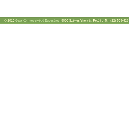
© 2010
Gaja Környezetvédő Egyesület
| 8000 Székesfehérvár, Petőfi u. 5. | (22) 503-428