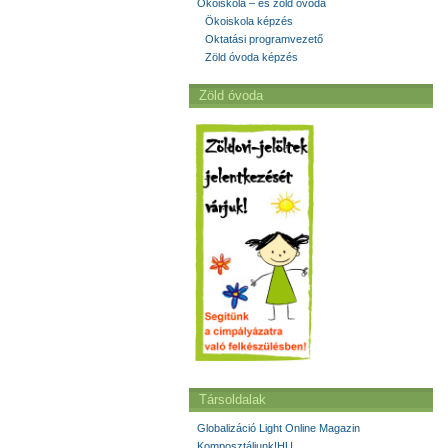
Ökoiskola – és zöld óvoda
Ökoiskola képzés
Oktatási programvezető
Zöld óvoda képzés
Zöld óvoda
Társoldalak
Globalizáció Light Online Magazin
Komposztáljunk!HU