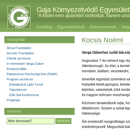
Gaja Környezetvédő Egyesület
"A földet nem apáinktól örököltük, hanem uno
Kezdőlap
Egyesületünkről
Dokumentumok
Varg
Kocsis Noémi
Kategóriák
Alcoa Foundation
Varga Gáborhoz szóló búcsú
Arconic Foundation
Cikkek archívum
Augusztus 7-én elment egy ré
In memoriam Varga Gábor
Attenborough. Az élet, a termé
Komposztálás
mondani, kiáltani, veszekedni, 
Palotavárosi Közösségi Kert (PaKK)
Ismertük egymást szerintem val
Program archívum
hulladék felett jajongva, teh
Globalizáció Light Turné
tekintve, valamelyik zöld re
Tájsebészet
és nagyon bölcsen visszhangoz
Zöld Suli Konferencia
Projektek
Közösen tanakodtunk rajta, h
diktafonom. Sosem a sokat tapa
Keresés
hitelessége.
Ám eredendő nyugodtságú szem
eredményezett. Megszólalt bár