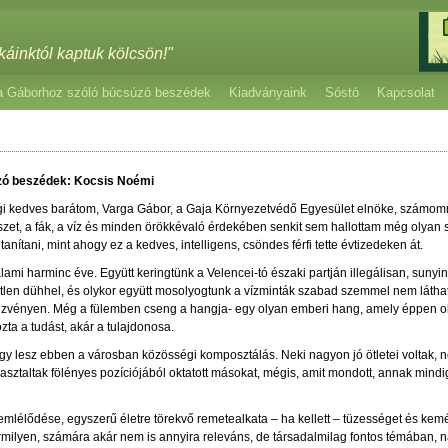
káinktól kaptuk kölcsön!"
a Gáborhoz szóló búcsúzó beszédek
Kiadványaink
Sóstó
Kapcsolat
zó beszédek: Kocsis Noémi
gi kedves barátom, Varga Gábor, a Gaja Környezetvédő Egyesület elnöke, számomr
szet, a fák, a víz és minden örökkévaló érdekében senkit sem hallottam még olyan s
tanítani, mint ahogy ez a kedves, intelligens, csöndes férfi tette évtizedeken át.
ami harminc éve. Együtt keringtünk a Velencei-tó északi partján illegálisan, sunyin 
etetlen dühhel, és olykor együtt mosolyogtunk a vízminták szabad szemmel nem lát
ndezvényen. Még a fülemben cseng a hangja- egy olyan emberi hang, amely éppen o
ta a tudást, akár a tulajdonosa.
ogy lesz ebben a városban közösségi komposztálás. Neki nagyon jó ötletei volta
sztaltak fölényes pozíciójából oktatott másokat, mégis, amit mondott, annak mindig
lélődése, egyszerű életre törekvő remetealkata – ha kellett – tüzességet és ke
milyen, számára akár nem is annyira releváns, de társadalmilag fontos témában, na