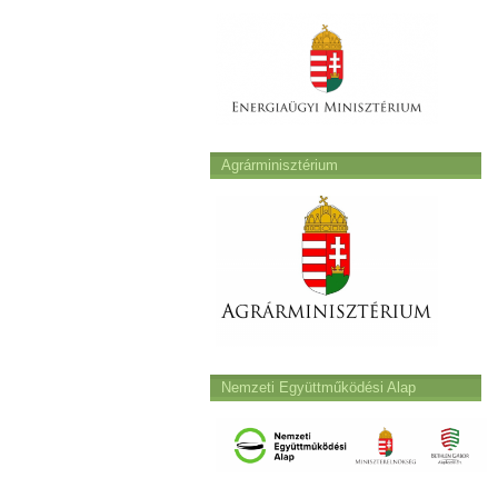
Agrárminisztérium
Nemzeti Együttműködési Alap