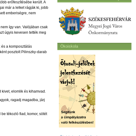
öbb erőfeszítésébe került. A
i már a lelket rágják ki, jobb
esett emberiségre, nem
z nem így van. Valójában csak
, azt úgyis kevesen tették meg
Ökoiskola
k és a komposztálás
ként posztolt Pilinszky-darab
d kivet, elomlik és kihamvad.
vagyok, ragadj magadba, járj
be tékozló fiad, komor, sötét