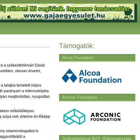
Támogatók:
Alcoa Foundation
a a székesfehérvári David
zelíden, okosan érvelni,
a talajba temetett olajos
ható parányain a mikroszkópba
lyan megfontoltan, nyugodtan
Arconic Foundation
k, nekem működőképes
 súlya volt, értelme és főképp
mény odamondogatást is
gypolitikától a
Székesfehérvár MJV. Önkormányzata