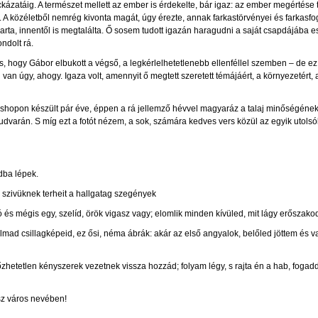
zatáig. A természet mellett az ember is érdekelte, bár igaz: az ember megértése t
A közéletből nemrég kivonta magát, úgy érezte, annak farkastörvényei és farkasfoga
arta, innentől is megtalálta. Ő sosem tudott igazán haragudni a saját csapdájába 
ondolt rá.
s, hogy Gábor elbukott a végső, a legkérlelhetetlenebb ellenféllel szemben – de e
ól van úgy, ahogy. Igaza volt, amennyit ő megtett szeretett témájáért, a környezetért
shopon készült pár éve, éppen a rá jellemző hévvel magyaráz a talaj minőségéne
 udvarán. S míg ezt a fotót nézem, a sok, számára kedves vers közül az egyik utolsó
dba lépek.
szivüknek terheit a hallgatag szegények
ozó és mégis egy, szelíd, örök vigasz vagy; elomlik minden kívüled, mit lágy erőszako
talmad csillagképeid, ez ősi, néma ábrák: akár az első angyalok, belőled jöttem és 
hetetlen kényszerek vezetnek vissza hozzád; folyam légy, s rajta én a hab, fogadd 
sz város nevében!