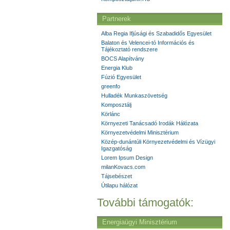
Partnerek
Alba Regia Ifjúsági és Szabadidős Egyesület
Balaton és Velencei-tó Információs és
Tájékoztató rendszere
BOCS Alapítvány
Energia Klub
Fúzió Egyesület
greenfo
Hulladék Munkaszövetség
Komposztálj
Körlánc
Környezeti Tanácsadó Irodák Hálózata
Környezetvédelmi Minisztérium
Közép-dunántúli Környezetvédelmi és Vízügyi
Igazgatóság
Lorem Ipsum Design
milanKovacs.com
Tájsebészet
Útilapu hálózat
További támogatók:
Energiaügyi Minisztérium