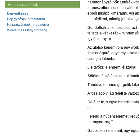
nemdohányzó nők tüdőrák-kocká
Felhasználóknak
természetben sosem csalódott. 
ebből inkább kimaradni. Aki ak
Bejelentkezés
ellenfélként, mindig jobbítva g
Bejegyzések hírcsatorna
Hozzászólások hírcsatorna
Gondolhatnánk most akár azt i
WordPress Magyarország
feltette a két kezét – minden j
így és ennyire.
Az utolsó képem róla egy work
fontosságáról egy helyi iskola
cseng a fülembe:
„Te győzz le engem, éjszaka!
Sötéten úszó és laza hullámai
Tünődve benned görgetik fakó 
A foszladó világ felett te vált
De élsz te, s égve hirdetik ha
át!
Feledd a hűtlenségemet, legyőz
mennyország.”
Gábor, kösz mindent, egy egé