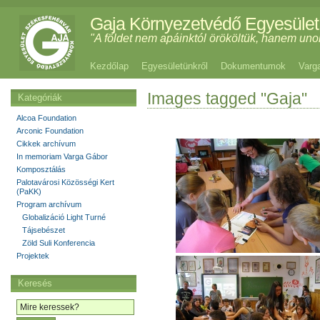
Gaja Környezetvédő Egyesület
"A földet nem apáinktól örököltük, hanem uno
Kezdőlap
Egyesületünkről
Dokumentumok
Varg
Images tagged "Gaja"
Kategóriák
Alcoa Foundation
Arconic Foundation
Cikkek archívum
In memoriam Varga Gábor
Komposztálás
Palotavárosi Közösségi Kert
(PaKK)
Program archívum
Globalizáció Light Turné
Tájsebészet
Zöld Suli Konferencia
Projektek
Keresés