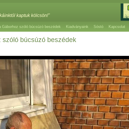
káinktól kaptuk kölcsön!"
a Gáborhoz szóló búcsúzó beszédek
Kiadványaink
Sóstó
Kapcsolat
 szóló búcsúzó beszédek