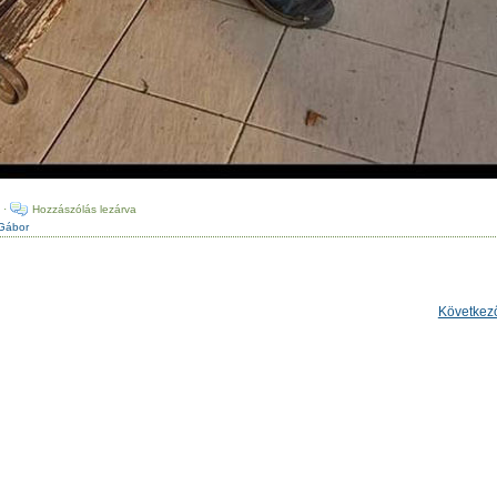
i
·
Hozzászólás lezárva
Gábor
Következ