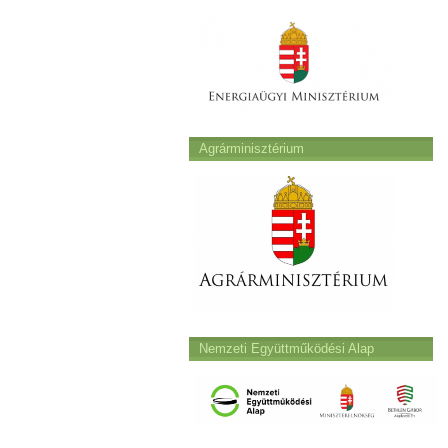
Agrárminisztérium
Nemzeti Együttműködési Alap