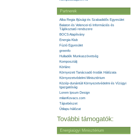
Partnerek
Alba Regia Ifjúsági és Szabadidős Egyesület
Balaton és Velencei-tó Információs és
Tájékoztató rendszere
BOCS Alapítvány
Energia Klub
Fúzió Egyesület
greenfo
Hulladék Munkaszövetség
Komposztálj
Körlánc
Környezeti Tanácsadó Irodák Hálózata
Környezetvédelmi Minisztérium
Közép-dunántúli Környezetvédelmi és Vízügyi
Igazgatóság
Lorem Ipsum Design
milanKovacs.com
Tájsebészet
Útilapu hálózat
További támogatók:
Energiaügyi Minisztérium