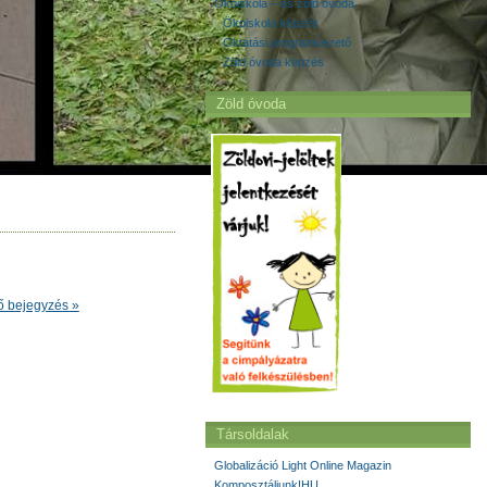
Ökoiskola – és zöld óvoda
Ökoiskola képzés
Oktatási programvezető
Zöld óvoda képzés
Zöld óvoda
ő bejegyzés »
Társoldalak
Globalizáció Light Online Magazin
Komposztáljunk!HU