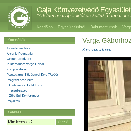
Gaja Környezetvédő Egyesület
"A földet nem apáinktól örököltük, hanem uno
Kezdőlap
Egyesületünkről
Dokumentumok
Varg
Varga Gáborhoz
Kategóriák
Alcoa Foundation
Kattintson a képre
Arconic Foundation
Cikkek archívum
In memoriam Varga Gábor
Komposztálás
Palotavárosi Közösségi Kert (PaKK)
Program archívum
Globalizáció Light Turné
Tájsebészet
Zöld Suli Konferencia
Projektek
Keresés