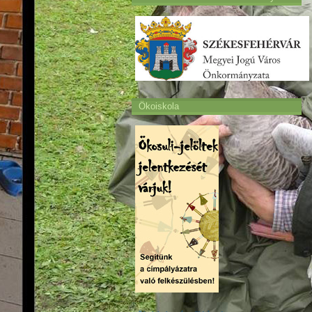
Ökoiskola