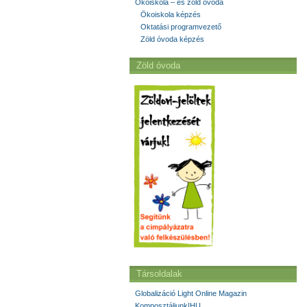
Ökoiskola – és zöld óvoda
Ökoiskola képzés
Oktatási programvezető
Zöld óvoda képzés
Zöld óvoda
Társoldalak
Globalizáció Light Online Magazin
Komposztáljunk!HU