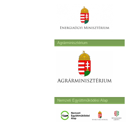
Agrárminisztérium
Nemzeti Együttműködési Alap