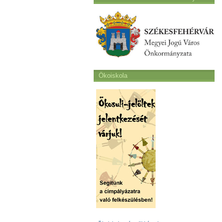
Ökoiskola