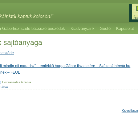
káinktól kaptuk kölcsön!"
a Gáborhoz szóló búcsúzó beszédek
Kiadványaink
Sóstó
Kapcsolat
k sajtóanyaga
 beszéde
t mindig ott maradsz” – emlékkő Varga Gábor tiszteletére – Székesfehérvár.hu
rnek – FEOL
Hozzászólás lezárva
Gábor
Következ