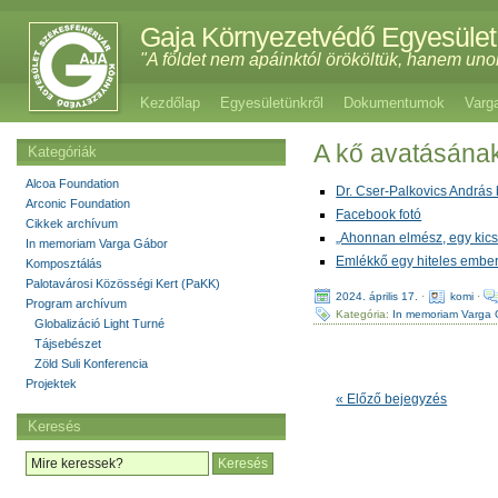
Gaja Környezetvédő Egyesület
"A földet nem apáinktól örököltük, hanem uno
Kezdőlap
Egyesületünkről
Dokumentumok
Varg
A kő avatásána
Kategóriák
Alcoa Foundation
Dr. Cser-Palkovics András
Arconic Foundation
Facebook fotó
Cikkek archívum
„Ahonnan elmész, egy kicsi
In memoriam Varga Gábor
Emlékkő egy hiteles embe
Komposztálás
Palotavárosi Közösségi Kert (PaKK)
2024. április 17.
·
komi
·
Program archívum
Kategória:
In memoriam Varga 
Globalizáció Light Turné
Tájsebészet
Zöld Suli Konferencia
Projektek
« Előző bejegyzés
Keresés