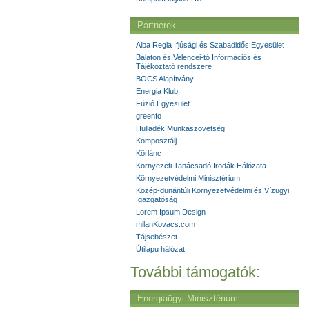
Partnerek
Alba Regia Ifjúsági és Szabadidős Egyesület
Balaton és Velencei-tó Információs és
Tájékoztató rendszere
BOCS Alapítvány
Energia Klub
Fúzió Egyesület
greenfo
Hulladék Munkaszövetség
Komposztálj
Körlánc
Környezeti Tanácsadó Irodák Hálózata
Környezetvédelmi Minisztérium
Közép-dunántúli Környezetvédelmi és Vízügyi
Igazgatóság
Lorem Ipsum Design
milanKovacs.com
Tájsebészet
Útilapu hálózat
További támogatók:
Energiaügyi Minisztérium