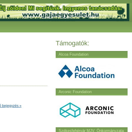
Támogatók:
Alcoa Foundation
Arconic Foundation
ő bejegyzés »
Székesfehérvár MJV. Önkormányzata