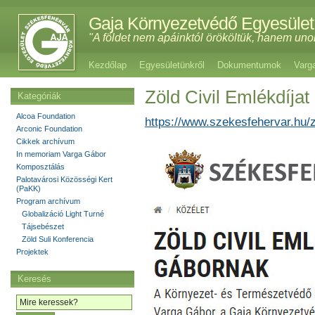
Gaja Környezetvédő Egyesület
"A földet nem apáinktól örököltük, hanem uno
Kezdőlap
Egyesületünkről
Dokumentumok
Varg
Zöld Civil Emlékdíjat
Kategóriák
Alcoa Foundation
https://www.szekesfehervar.hu/z
Arconic Foundation
Cikkek archívum
In memoriam Varga Gábor
Komposztálás
Palotavárosi Közösségi Kert
(PaKK)
Program archívum
Globalizáció Light Turné
Tájsebészet
Zöld Suli Konferencia
Projektek
Keresés