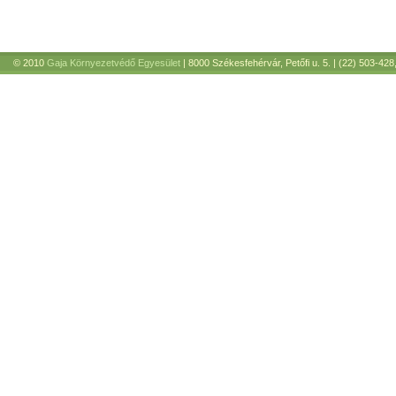
© 2010
Gaja Környezetvédő Egyesület
| 8000 Székesfehérvár, Petőfi u. 5. | (22) 503-428