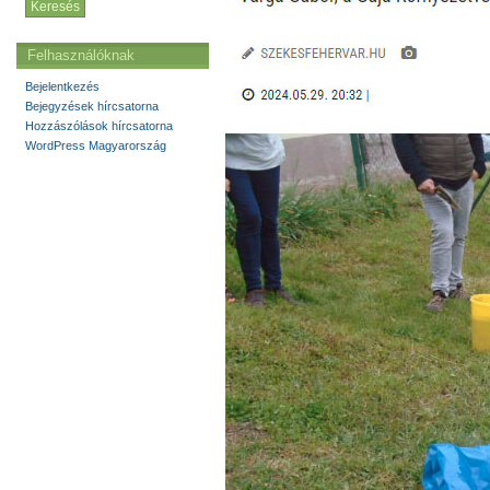
Felhasználóknak
Bejelentkezés
Bejegyzések hírcsatorna
Hozzászólások hírcsatorna
WordPress Magyarország