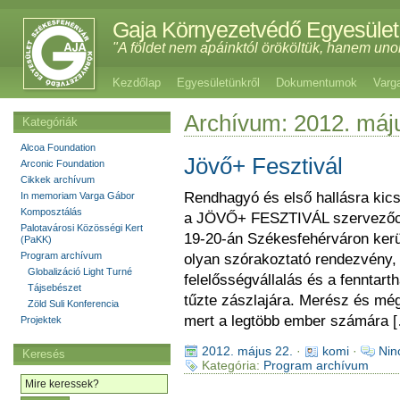
Gaja Környezetvédő Egyesület
"A földet nem apáinktól örököltük, hanem uno
Kezdőlap
Egyesületünkről
Dokumentumok
Varg
Archívum: 2012. máj
Kategóriák
Alcoa Foundation
Jövő+ Fesztivál
Arconic Foundation
Cikkek archívum
Rendhagyó és első hallásra kicsi
In memoriam Varga Gábor
Komposztálás
a JÖVŐ+ FESZTIVÁL szervezőcs
Palotavárosi Közösségi Kert
19-20-án Székesfehérváron került
(PaKK)
Program archívum
olyan szórakoztató rendezvény, 
Globalizáció Light Turné
felelősségvállalás és a fenntart
Tájsebészet
tűzte zászlajára. Merész és mé
Zöld Suli Konferencia
mert a legtöbb ember számára 
Projektek
2012. május 22.
·
komi
·
Nin
Keresés
Kategória:
Program archívum