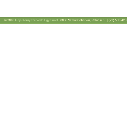
© 2010
Gaja Környezetvédő Egyesület
| 8000 Székesfehérvár, Petőfi u. 5. | (22) 503-428