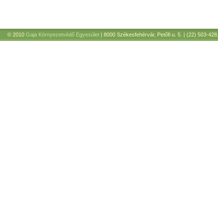
© 2010
Gaja Környezetvédő Egyesület
| 8000 Székesfehérvár, Petőfi u. 5. | (22) 503-428