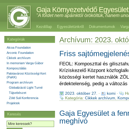
Gaja Környezetvédő Egyesület
"A földet nem apáinktól örököltük, hanem uno
Kezdőlap
Egyesületünkről
Dokumentumok
Varg
Archívum: 2023. októ
Kategóriák
Alcoa Foundation
Friss sajtómegjelené
Arconic Foundation
Cikkek archívum
FEOL: Komposzttal és gilisztahu
In memoriam Varga Gábor
Komposztálás
Kríziskezelő Központ közfoglalk
Palotavárosi Közösségi Kert
közösségi kertet használók ZÖ
(PaKK)
Program archívum
érdektelenség, pedig a változás
Globalizáció Light Turné
Tájsebészet
2023. október 27.
·
komi
·
Ho
Kategória:
Cikkek archívum
,
Kompo
Zöld Suli Konferencia
Projektek
Gaja Egyesület a fen
Keresés
meghívó