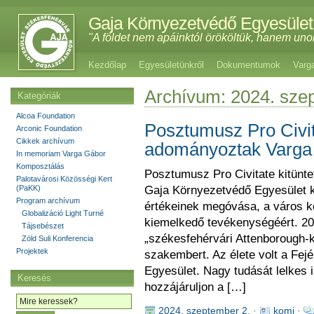
Gaja Környezetvédő Egyesület
"A földet nem apáinktól örököltük, hanem uno
Kezdőlap
Egyesületünkről
Dokumentumok
Varg
Archívum: 2024. sze
Kategóriák
Alcoa Foundation
Posztumusz Pro Civit
Arconic Foundation
Cikkek archívum
adományoztak Varga
In memoriam Varga Gábor
Komposztálás
Posztumusz Pro Civitate kitünt
Palotavárosi Közösségi Kert
(PaKK)
Gaja Környezetvédő Egyesület k
Program archívum
értékeinek megóvása, a város 
Globalizáció Light Turné
kiemelkedő tevékenységéért. 202
Tájsebészet
„székesfehérvári Attenborough-ké
Zöld Suli Konferencia
Projektek
szakembert. Az élete volt a Fej
Egyesület. Nagy tudását lelkes 
Keresés
hozzájáruljon a […]
2024. szeptember 2.
·
komi
·