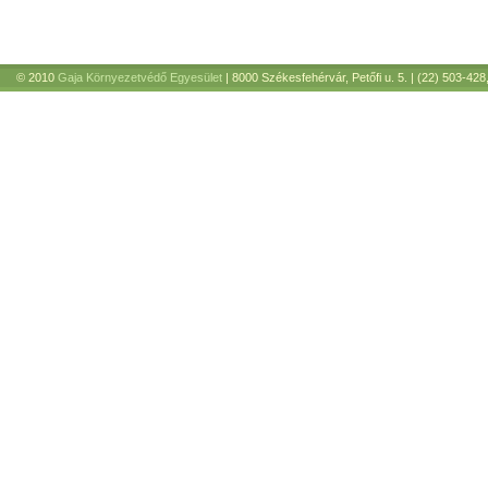
© 2010
Gaja Környezetvédő Egyesület
| 8000 Székesfehérvár, Petőfi u. 5. | (22) 503-428