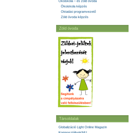
Ökoiskola – és zöld óvoda
Ökoiskola képzés
Oktatási programvezető
Zöld óvoda képzés
Zöld óvoda
Társoldalak
Globalizáció Light Online Magazin
Komposztáljunk!HU