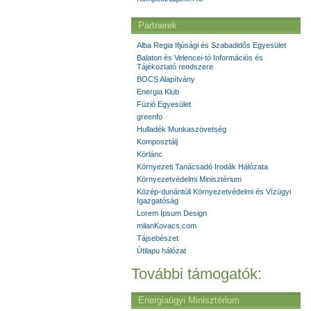
Partnerek
Alba Regia Ifjúsági és Szabadidős Egyesület
Balaton és Velencei-tó Információs és
Tájékoztató rendszere
BOCS Alapítvány
Energia Klub
Fúzió Egyesület
greenfo
Hulladék Munkaszövetség
Komposztálj
Körlánc
Környezeti Tanácsadó Irodák Hálózata
Környezetvédelmi Minisztérium
Közép-dunántúli Környezetvédelmi és Vízügyi
Igazgatóság
Lorem Ipsum Design
milanKovacs.com
Tájsebészet
Útilapu hálózat
További támogatók:
Energiaügyi Minisztérium