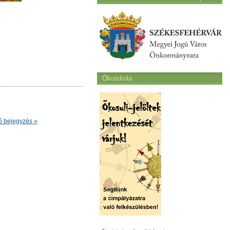
Ökoiskola
ő bejegyzés »