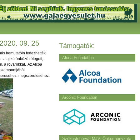
2020. 09. 25
Támogatók:
más bemutatóin fedezhették
Alcoa Foundation
 talaj különböző rétegeit,
l, a rovarokkal. Az Alcoa
 szempontjából
meréséhez, megszeretéséhez.
Arconic Foundation
Székesfehérvár MJV. Önkormányzata