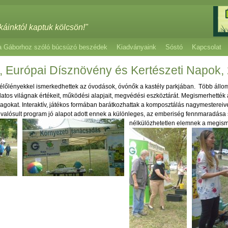
káinktól kaptuk kölcsön!"
a Gáborhoz szóló búcsúzó beszédek
Kiadványaink
Sóstó
Kapcsolat
 Európai Dísznövény és Kertészeti Napok, 
ó élőlényekkel ismerkedhettek az óvodások, óvónők a kastély parkjában. Több állo
latos világnak értékeit, működési alapjait, megvédési eszköztárát. Megismerhették a
nyagokat. Interaktív, játékos formában barátkozhattak a komposztálás nagymestereive
valósult program jó alapot adott ennek a különleges, az emberiség fennmaradása
nélkülözhetetlen elemnek a megis