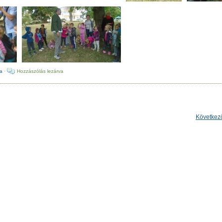
ja
·
Hozzászólás lezárva
Következ