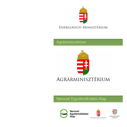
Agrárminisztérium
Nemzeti Együttműködési Alap