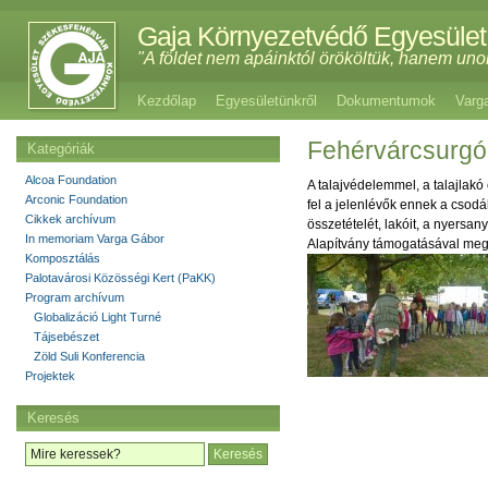
Gaja Környezetvédő Egyesület
"A földet nem apáinktól örököltük, hanem uno
Kezdőlap
Egyesületünkről
Dokumentumok
Varg
Fehérvárcsurgó,
Kategóriák
Alcoa Foundation
A talajvédelemmel, a talajlak
Arconic Foundation
fel a jelenlévők ennek a csodá
Cikkek archívum
összetételét, lakóit, a nyersa
In memoriam Varga Gábor
Alapítvány támogatásával meg
Komposztálás
Palotavárosi Közösségi Kert (PaKK)
Program archívum
Globalizáció Light Turné
Tájsebészet
Zöld Suli Konferencia
Projektek
Keresés