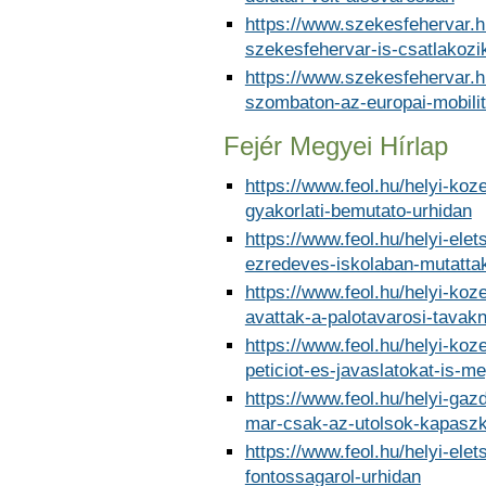
https://www.szekesfehervar.h
szekesfehervar-is-csatlakoz
https://www.szekesfehervar.
szombaton-az-europai-mobilit
Fejér Megyei Hírlap
https://www.feol.hu/helyi-koz
gyakorlati-bemutato-urhidan
https://www.feol.hu/helyi-ele
ezredeves-iskolaban-mutatt
https://www.feol.hu/helyi-ko
avattak-a-palotavarosi-tavakn
https://www.feol.hu/helyi-koz
peticiot-es-javaslatokat-is-m
https://www.feol.hu/helyi-ga
mar-csak-az-utolsok-kapasz
https://www.feol.hu/helyi-ele
fontossagarol-urhidan