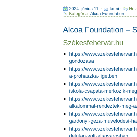
2024. június 11.
·
komi
·
Hoz
Kategória:
Alcoa Foundation
Alcoa Foundation – 
Székesfehérvár.hu
https://www.szekesfehervar.h
gondozasa
https://www.szekesfehervar.hu
a-prohaszka-ligetben
https://www.szekesfehervar.h
iskola-csapata-merkozik-meg
https://www.szekesfehervar.
alkalommal-rendeztek-meg-az
https://www.szekesfehervar.
gardonyi-geza-muvelodesi-ha
https://www.szekesfehervar.h
delutan-volt-alsovarosban