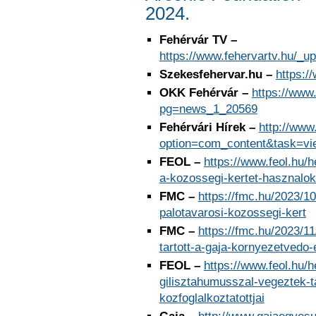
2024.
Fehérvár TV –
https://www.fehervartv.hu/_
Szekesfehervar.hu –
https:/
OKK Fehérvár –
https://www
pg=news_1_20569
Fehérvári Hírek –
http://www
option=com_content&task=v
FEOL –
https://www.feol.hu/h
a-kozossegi-kertet-hasznalok
FMC –
https://fmc.hu/2023/1
palotavarosi-kozossegi-kert
FMC –
https://fmc.hu/2023/1
tartott-a-gaja-kornyezetvedo-
FEOL –
https://www.feol.hu/h
gilisztahumusszal-vegeztek-ta
kozfoglalkoztatottjai