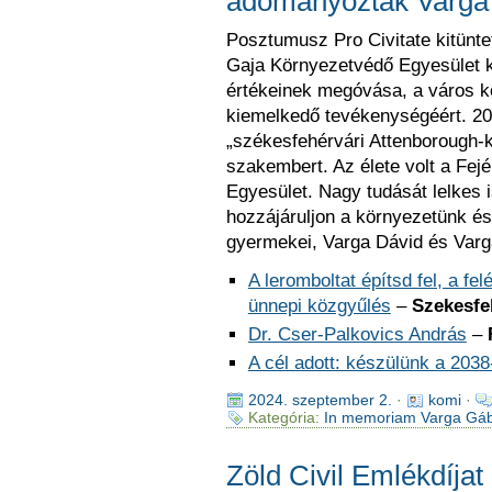
adományoztak Varga
Posztumusz Pro Civitate kitün
Gaja Környezetvédő Egyesület k
értékeinek megóvása, a város 
kiemelkedő tevékenységéért. 202
„székesfehérvári Attenborough-ké
szakembert. Az élete volt a Fej
Egyesület. Nagy tudását lelkes 
hozzájáruljon a környezetünk és 
gyermekei, Varga Dávid és Varg
A leromboltat építsd fel, a fe
ünnepi közgyűlés
–
Szekesfe
Dr. Cser-Palkovics András
–
A cél adott: készülünk a 203
2024. szeptember 2.
·
komi
·
Kategória:
In memoriam Varga Gá
Zöld Civil Emlékdíjat