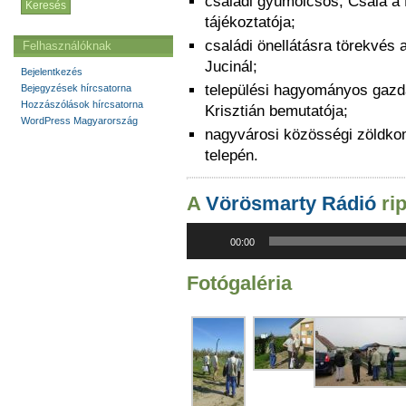
családi gyümölcsös, Csala a
tájékoztatója;
családi önellátásra törekvés
Felhasználóknak
Jucinál;
Bejelentkezés
települési hagyományos gazd
Bejegyzések hírcsatorna
Hozzászólások hírcsatorna
Krisztián bemutatója;
WordPress Magyarország
nagyvárosi közösségi zöldko
telepén.
A
Vörösmarty Rádió
rip
Audió
00:00
lejátszó
Fotógaléria