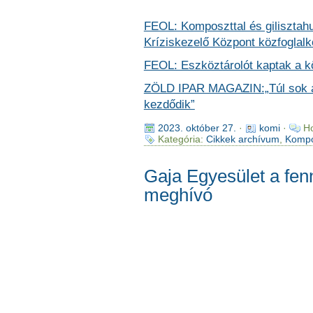
FEOL: Komposzttal és gilisztahu
Kríziskezelő Központ közfoglalko
FEOL: Eszköztárolót kaptak a k
ZÖLD IPAR MAGAZIN:„Túl sok az
kezdődik”
2023. október 27.
·
komi
·
Ho
Kategória:
Cikkek archívum
,
Kompo
Gaja Egyesület a fen
meghívó