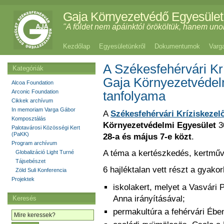
Gaja Környezetvédő Egyesület
"A földet nem apáinktól örököltük, hanem uno
Kezdőlap
Egyesületünkről
Dokumentumok
Varg
A Székesfehérvári Kr
Kategóriák
Gaja Környezetvédel
Alcoa Foundation
Arconic Foundation
tanfolyama
Cikkek archívum
In memoriam Varga Gábor
A
Székesfehérvári Kríziskezel
Komposztálás
Környezetvédelmi Egyesület
30
Palotavárosi Közösségi Kert
(PaKK)
28-a és május 7-e közt
.
Program archívum
A téma a kertészkedés, kertműv
Globalizáció Light Turné
Tájsebészet
6 hajléktalan vett részt a gyako
Zöld Suli Konferencia
Projektek
iskolakert, melyet a Vasvári 
Anna irányításával;
Keresés
permakultúra a fehérvári Ébe