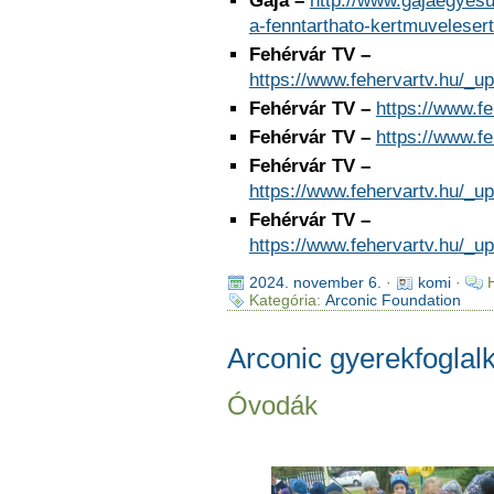
Gaja –
http://www.gajaegyesu
a-fenntarthato-kertmuveleser
Fehérvár TV –
https://www.fehervartv.hu/_
Fehérvár TV –
https://www.f
Fehérvár TV –
https://www.f
Fehérvár TV –
https://www.fehervartv.hu/_
Fehérvár TV –
https://www.fehervartv.hu/_
2024. november 6.
·
komi
·
Kategória:
Arconic Foundation
Arconic gyerekfogla
Óvodák