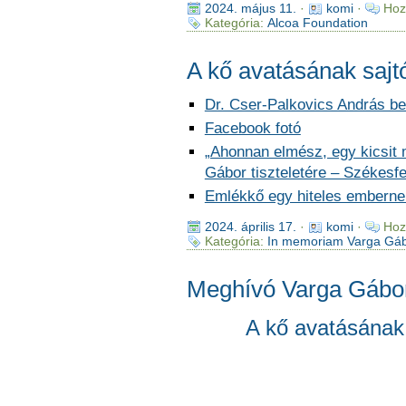
2024. május 11.
·
komi
·
Hoz
Kategória:
Alcoa Foundation
A kő avatásának saj
Dr. Cser-Palkovics András b
Facebook fotó
„Ahonnan elmész, egy kicsit 
Gábor tiszteletére – Székesf
Emlékkő egy hiteles embern
2024. április 17.
·
komi
·
Hoz
Kategória:
In memoriam Varga Gá
Meghívó Varga Gábo
A kő avatásána