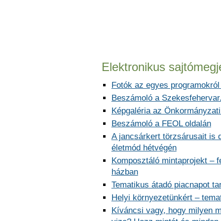
Elektronikus sajtómeg
Fotók az egyes programokról i
Beszámoló a Szekesfehervar.
Képgaléria az Önkormányzati
Beszámoló a FEOL oldalán
A jancsárkert törzsárusait is
életmód hétvégén
Komposztáló mintaprojekt – fe
házban
Tematikus átadó piacnapot tar
Helyi környezetünkért – temat
Kíváncsi vagy, hogy milyen mi