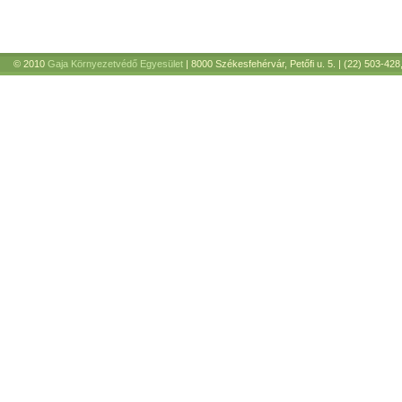
© 2010
Gaja Környezetvédő Egyesület
| 8000 Székesfehérvár, Petőfi u. 5. | (22) 503-428