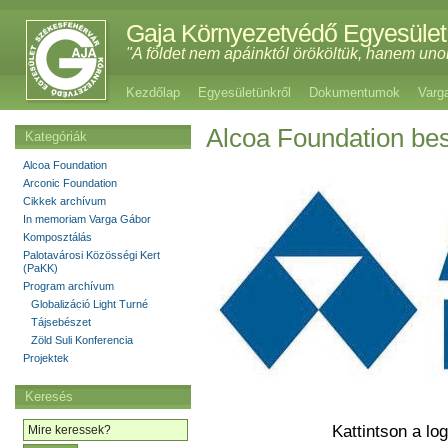
Gaja Környezetvédő Egyesület
"A földet nem apáinktól örököltük, hanem uno
Kezdőlap
Egyesületünkről
Dokumentumok
Varg
Alcoa Foundation be
Kategóriák
Alcoa Foundation
Arconic Foundation
Cikkek archívum
In memoriam Varga Gábor
Komposztálás
Palotavárosi Közösségi Kert
(PaKK)
Program archívum
Globalizáció Light Turné
Tájsebészet
Zöld Suli Konferencia
Projektek
Keresés
Kattintson a lo