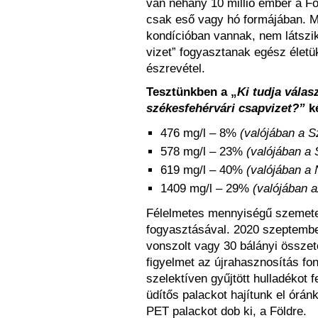
van néhány 10 millió ember a Fö
csak eső vagy hó formájában. M
kondícióban vannak, nem látszik r
vizet” fogyasztanak egész életü
észrevétel.
Tesztünkben a „
Ki tudja válas
székesfehérvári csapvizet?”
ké
476 mg/l – 8%
(valójában a S
578 mg/l – 23%
(valójában a 
619 mg/l – 40%
(valójában a 
1409 mg/l – 29%
(valójában 
Félelmetes mennyiségű szemetet
fogyasztásával. 2020 szeptemb
vonszolt vagy 30 bálányi összet
figyelmet az újrahasznosítás fon
szelektíven gyűjtött hulladékot 
üdítős palackot hajítunk el órá
PET palackot dob ki, a Földre.