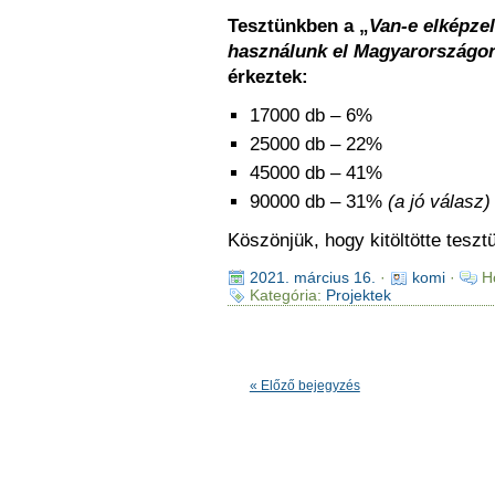
Tesztünkben a „
Van-e elképze
használunk el Magyarországo
érkeztek:
17000 db – 6%
25000 db – 22%
45000 db – 41%
90000 db – 31%
(a jó válasz)
Köszönjük, hogy kitöltötte teszt
2021. március 16.
·
komi
·
H
Kategória:
Projektek
« Előző bejegyzés