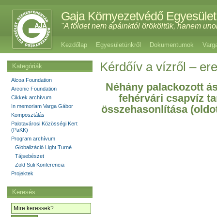
Gaja Környezetvédő Egyesület
"A földet nem apáinktól örököltük, hanem uno
Kezdőlap
Egyesületünkről
Dokumentumok
Varg
Kérdőív a vízről – e
Kategóriák
Alcoa Foundation
Néhány palackozott ás
Arconic Foundation
fehérvári csapvíz t
Cikkek archívum
összehasonlítása (oldot
In memoriam Varga Gábor
Komposztálás
Palotavárosi Közösségi Kert
(PaKK)
Program archívum
Globalizáció Light Turné
Tájsebészet
Zöld Suli Konferencia
Projektek
Keresés