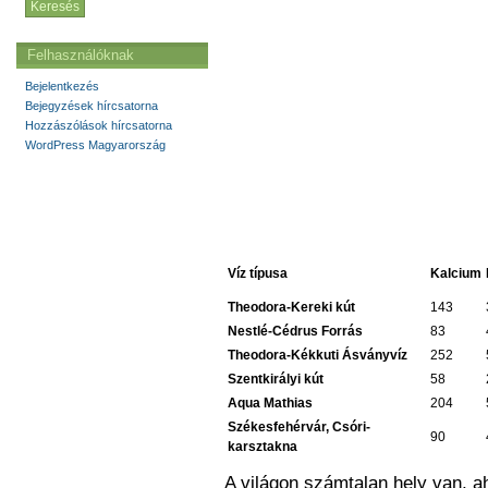
Felhasználóknak
Bejelentkezés
Bejegyzések hírcsatorna
Hozzászólások hírcsatorna
WordPress Magyarország
Víz típusa
Kalcium
Theodora-Kereki kút
143
Nestlé-Cédrus Forrás
83
Theodora-Kékkuti Ásványvíz
252
Szentkirályi kút
58
Aqua Mathias
204
Székesfehérvár, Csóri-
90
karsztakna
A világon számtalan hely van, a