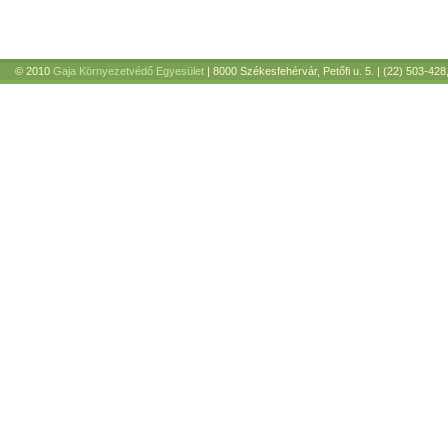
© 2010
Gaja Környezetvédő Egyesület
| 8000 Székesfehérvár, Petőfi u. 5. | (22) 503-428