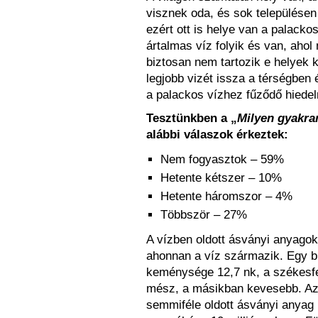
visznek oda, és sok településen
ezért ott is helye van a palack
ártalmas víz folyik és van, aho
biztosan nem tartozik e helyek 
legjobb vizét issza a térségben 
a palackos vízhez fűződő hiedel
Tesztünkben a „
Milyen gyakra
alábbi válaszok érkeztek:
Nem fogyasztok – 59%
Hetente kétszer – 10%
Hetente háromszor – 4%
Többször – 27%
A vízben oldott ásványi anyagok
ahonnan a víz származik. Egy 
keménysége 12,7 nk, a székesfe
mész, a másikban kevesebb. Az
semmiféle oldott ásványi anyag 