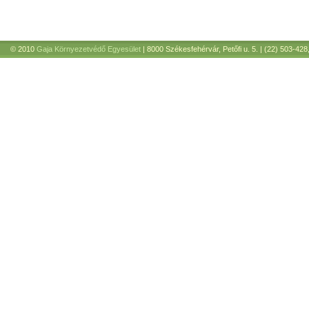
© 2010
Gaja Környezetvédő Egyesület
| 8000 Székesfehérvár, Petőfi u. 5. | (22) 503-428