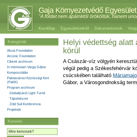
Gaja Környezetvédő Egyesület
"A földet nem apáinktól örököltük, hanem uno
Kezdőlap
Egyesületünkről
Dokumentumok
Varg
Helyi védettség alatt
Kategóriák
körül
Alcoa Foundation
Arconic Foundation
A Császár-víz völgyén keresztü
Cikkek archívum
In memoriam Varga Gábor
végül pedig a Székesfehérvár kö
Komposztálás
csücskében található
Máriamajo
Palotavárosi Közösségi Kert
Gábor, a Városgondnokság term
(PaKK)
Program archívum
Globalizáció Light Turné
Tájsebészet
Zöld Suli Konferencia
Projektek
Keresés