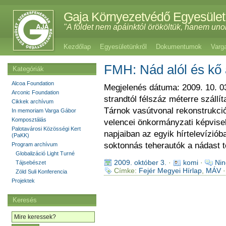
Gaja Környezetvédő Egyesület
"A földet nem apáinktól örököltük, hanem uno
Kezdőlap
Egyesületünkről
Dokumentumok
Varg
FMH: Nád alól és kő 
Kategóriák
Alcoa Foundation
Megjelenés dátuma: 2009. 10. 03
Arconic Foundation
strandtól félszáz méterre száll
Cikkek archívum
Tárnok vasútvonal rekonstrukció
In memoriam Varga Gábor
Komposztálás
velencei önkormányzati képvise
Palotavárosi Közösségi Kert
napjaiban az egyik hírtelevízióba
(PaKK)
soktonnás teherautók a nádast te
Program archívum
Globalizáció Light Turné
2009. október 3.
·
komi
·
Nin
Tájsebészet
Címke:
Fejér Megyei Hírlap
,
MÁV
·
Zöld Suli Konferencia
Projektek
Keresés