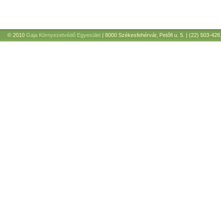
© 2010
Gaja Környezetvédő Egyesület
| 8000 Székesfehérvár, Petőfi u. 5. | (22) 503-428