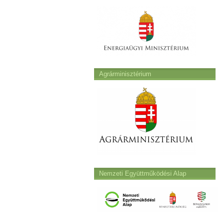
Agrárminisztérium
Nemzeti Együttműködési Alap