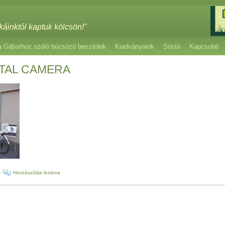
káinktól kaptuk kölcsön!"
a Gáborhoz szóló búcsúzó beszédek
Kiadványaink
Sóstó
Kapcsolat
ITAL CAMERA
·
Hozzászólás lezárva