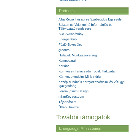
Partnerek
Alba Regia Ifjúsági és Szabadidős Egyesület
Balaton és Velencei-tó Információs és
Tájékoztató rendszere
BOCS Alapítvány
Energia Klub
Fúzió Egyesület
greenfo
Hulladék Munkaszövetség
Komposztálj
Körlánc
Környezeti Tanácsadó Irodák Hálózata
Környezetvédelmi Minisztérium
Közép-dunántúli Környezetvédelmi és Vízügyi
Igazgatóság
Lorem Ipsum Design
milanKovacs.com
Tájsebészet
Útilapu hálózat
További támogatók:
Energiaügyi Minisztérium