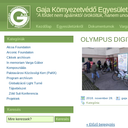
Gaja Környezetvédő Egyesület
"A földet nem apáinktól örököltük, hanem uno
Kezdőlap
Egyesületünkről
Dokumentumok
Varg
OLYMPUS DIG
Kategóriák
Alcoa Foundation
Arconic Foundation
Cikkek archívum
In memoriam Varga Gábor
Komposztálás
Palotavárosi Közösségi Kert (PaKK)
Program archívum
Globalizáció Light Turné
Tájsebészet
Zöld Suli Konferencia
2016. november 28.
·
gaja
Projektek
Kategória:
Keresés
« Előző bejegyzés