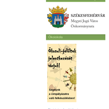
Ökoiskola