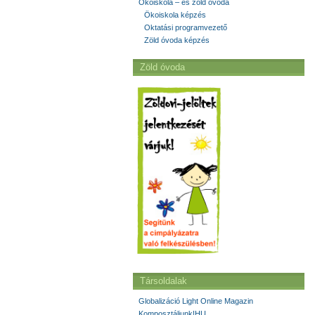
Ökoiskola – és zöld óvoda
Ökoiskola képzés
Oktatási programvezető
Zöld óvoda képzés
Zöld óvoda
Társoldalak
Globalizáció Light Online Magazin
Komposztáljunk!HU