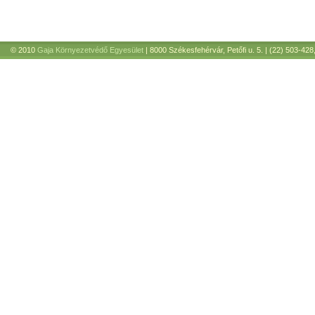
© 2010
Gaja Környezetvédő Egyesület
| 8000 Székesfehérvár, Petőfi u. 5. | (22) 503-428