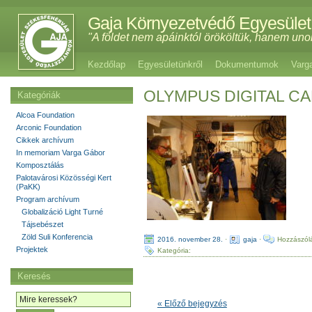
Gaja Környezetvédő Egyesület
"A földet nem apáinktól örököltük, hanem uno
Kezdőlap
Egyesületünkről
Dokumentumok
Varg
OLYMPUS DIGITAL C
Kategóriák
Alcoa Foundation
Arconic Foundation
Cikkek archívum
In memoriam Varga Gábor
Komposztálás
Palotavárosi Közösségi Kert
(PaKK)
Program archívum
Globalizáció Light Turné
Tájsebészet
Zöld Suli Konferencia
2016. november 28.
·
gaja
·
Hozzászólá
Projektek
Kategória:
Keresés
« Előző bejegyzés