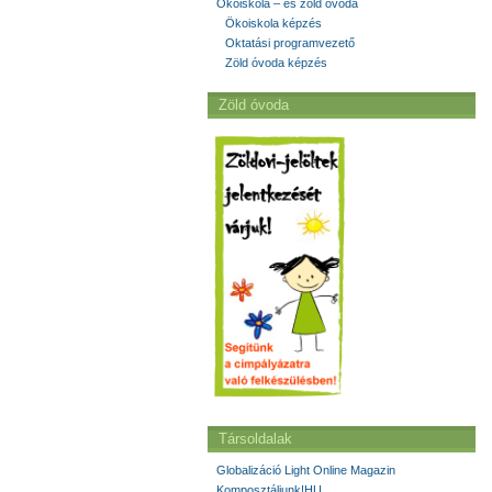
Ökoiskola – és zöld óvoda
Ökoiskola képzés
Oktatási programvezető
Zöld óvoda képzés
Zöld óvoda
Társoldalak
Globalizáció Light Online Magazin
Komposztáljunk!HU