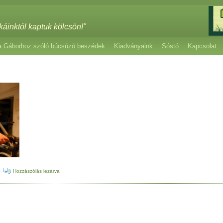
káinktól kaptuk kölcsön!"
a Gáborhoz szóló búcsúzó beszédek
Kiadványaink
Sóstó
Kapcsolat
·
Hozzászólás lezárva