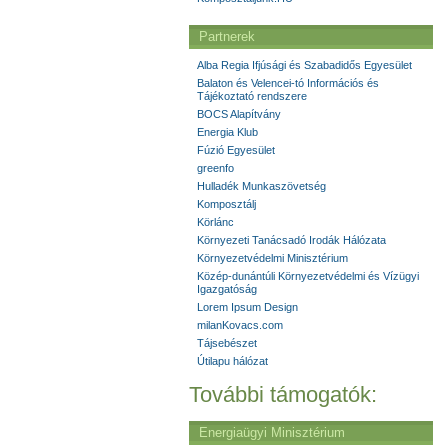
Partnerek
Alba Regia Ifjúsági és Szabadidős Egyesület
Balaton és Velencei-tó Információs és
Tájékoztató rendszere
BOCS Alapítvány
Energia Klub
Fúzió Egyesület
greenfo
Hulladék Munkaszövetség
Komposztálj
Körlánc
Környezeti Tanácsadó Irodák Hálózata
Környezetvédelmi Minisztérium
Közép-dunántúli Környezetvédelmi és Vízügyi
Igazgatóság
Lorem Ipsum Design
milanKovacs.com
Tájsebészet
Útilapu hálózat
További támogatók:
Energiaügyi Minisztérium