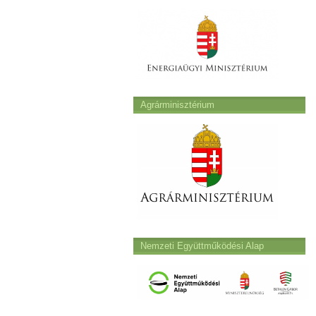
Agrárminisztérium
Nemzeti Együttműködési Alap