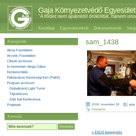
Gaja Környezetvédő Egyesület
"A földet nem apáinktól örököltük, hanem uno
Kezdőlap
Egyesületünkről
Dokumentumok
Varg
sam_1438
Kategóriák
Alcoa Foundation
Arconic Foundation
Cikkek archívum
In memoriam Varga Gábor
Komposztálás
Palotavárosi Közösségi Kert (PaKK)
Program archívum
Globalizáció Light Turné
Tájsebészet
Zöld Suli Konferencia
2016. november 28.
·
gaja
Projektek
Kategória:
Keresés
« Előző bejegyzés