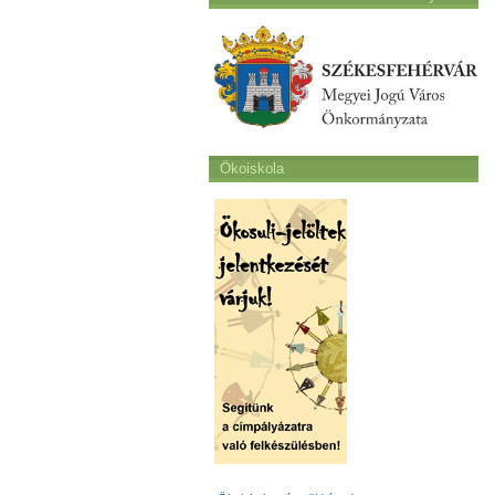
Ökoiskola