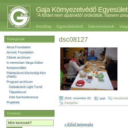
Gaja Környezetvédő Egyesület
"A földet nem apáinktól örököltük, hanem uno
Kezdőlap
Egyesületünkről
Dokumentumok
Varg
dsc08127
Kategóriák
Alcoa Foundation
Arconic Foundation
Cikkek archívum
In memoriam Varga Gábor
Komposztálás
Palotavárosi Közösségi Kert
(PaKK)
Program archívum
Globalizáció Light Turné
Tájsebészet
Zöld Suli Konferencia
2016. november 29.
·
gaja
·
Hozzászólá
Projektek
Kategória:
Keresés
« Előző bejegyzés