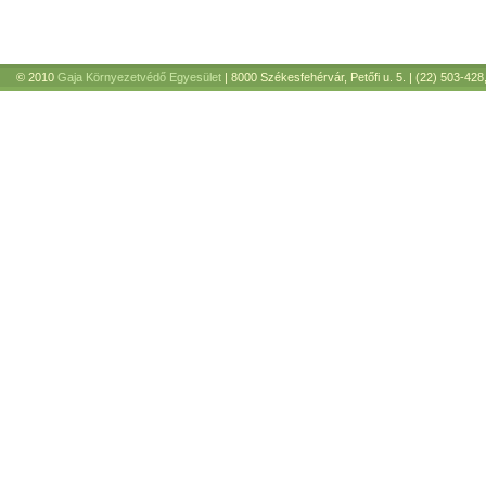
© 2010
Gaja Környezetvédő Egyesület
| 8000 Székesfehérvár, Petőfi u. 5. | (22) 503-428