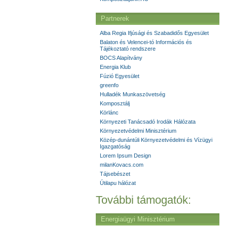
Partnerek
Alba Regia Ifjúsági és Szabadidős Egyesület
Balaton és Velencei-tó Információs és
Tájékoztató rendszere
BOCS Alapítvány
Energia Klub
Fúzió Egyesület
greenfo
Hulladék Munkaszövetség
Komposztálj
Körlánc
Környezeti Tanácsadó Irodák Hálózata
Környezetvédelmi Minisztérium
Közép-dunántúli Környezetvédelmi és Vízügyi
Igazgatóság
Lorem Ipsum Design
milanKovacs.com
Tájsebészet
Útilapu hálózat
További támogatók:
Energiaügyi Minisztérium