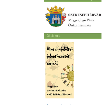
Ökoiskola