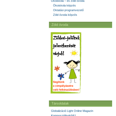
Ökoiskola – és zöld óvoda
Ökoiskola képzés
Oktatási programvezető
Zöld óvoda képzés
Zöld óvoda
Társoldalak
Globalizáció Light Online Magazin
Komposztáljunk!HU