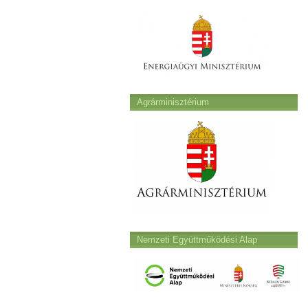
Agrárminisztérium
Nemzeti Együttműködési Alap