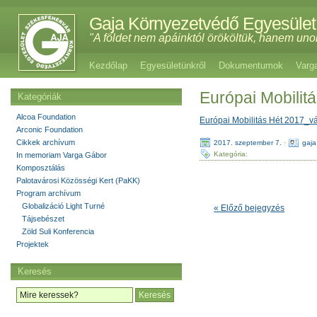
Gaja Környezetvédő Egyesület
"A földet nem apáinktól örököltük, hanem uno
Kezdőlap
Egyesületünkről
Dokumentumok
Varg
Európai Mobilit
Kategóriák
Alcoa Foundation
Európai Mobilitás Hét 2017_v
Arconic Foundation
Cikkek archívum
2017. szeptember 7.
·
gaja
Kategória:
In memoriam Varga Gábor
Komposztálás
Palotavárosi Közösségi Kert (PaKK)
Program archívum
Globalizáció Light Turné
« Előző bejegyzés
Tájsebészet
Zöld Suli Konferencia
Projektek
Keresés