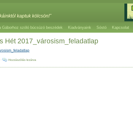
káinktól kaptuk kölcsön!"
a Gáborhoz szóló búcsúzó beszédek
Kiadványaink
Sóstó
Kapcsolat
ás Hét 2017_városism_feladatlap
árosism_feladatlap
·
Hozzászólás lezárva