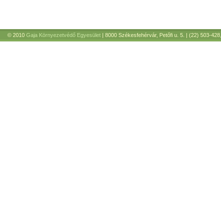
© 2010
Gaja Környezetvédő Egyesület
| 8000 Székesfehérvár, Petőfi u. 5. | (22) 503-428