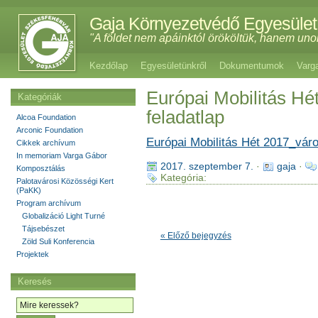
Gaja Környezetvédő Egyesület
"A földet nem apáinktól örököltük, hanem uno
Kezdőlap
Egyesületünkről
Dokumentumok
Varg
Európai Mobilitás Hé
Kategóriák
feladatlap
Alcoa Foundation
Arconic Foundation
Európai Mobilitás Hét 2017_váro
Cikkek archívum
In memoriam Varga Gábor
2017. szeptember 7.
·
gaja
·
Komposztálás
Kategória:
Palotavárosi Közösségi Kert
(PaKK)
Program archívum
Globalizáció Light Turné
Tájsebészet
« Előző bejegyzés
Zöld Suli Konferencia
Projektek
Keresés