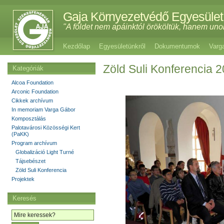
Gaja Környezetvédő Egyesület
"A földet nem apáinktól örököltük, hanem uno
Kezdőlap
Egyesületünkről
Dokumentumok
Varg
Zöld Suli Konferencia 
Kategóriák
Alcoa Foundation
Arconic Foundation
Cikkek archívum
In memoriam Varga Gábor
Komposztálás
Palotavárosi Közösségi Kert
(PaKK)
Program archívum
Globalizáció Light Turné
Tájsebészet
Zöld Suli Konferencia
Projektek
Keresés