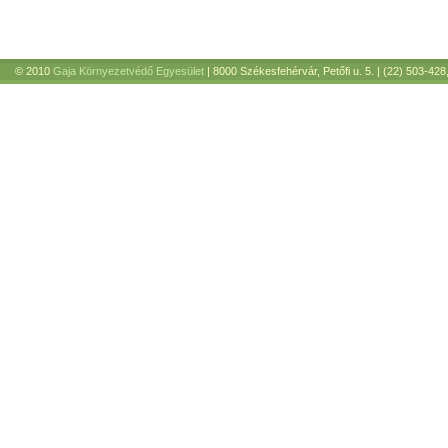
© 2010
Gaja Környezetvédő Egyesület
| 8000 Székesfehérvár, Petőfi u. 5. | (22) 503-428