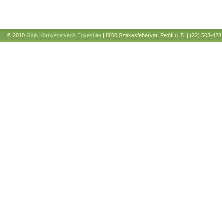
© 2010
Gaja Környezetvédő Egyesület
| 8000 Székesfehérvár, Petőfi u. 5. | (22) 503-428