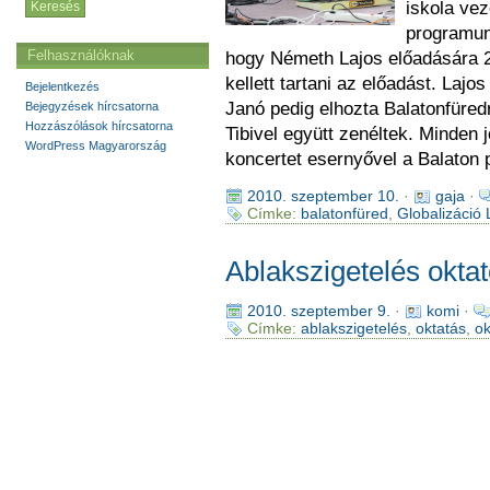
iskola ve
programun
Felhasználóknak
hogy Németh Lajos előadására 2
kellett tartani az előadást. Lajo
Bejelentkezés
Janó pedig elhozta Balatonfüredr
Bejegyzések hírcsatorna
Hozzászólások hírcsatorna
Tibivel együtt zenéltek. Minden 
WordPress Magyarország
koncertet esernyővel a Balaton p
2010. szeptember 10.
·
gaja
·
Címke:
balatonfüred
,
Globalizáció 
Ablakszigetelés oktat
2010. szeptember 9.
·
komi
·
Címke:
ablakszigetelés
,
oktatás
,
ok