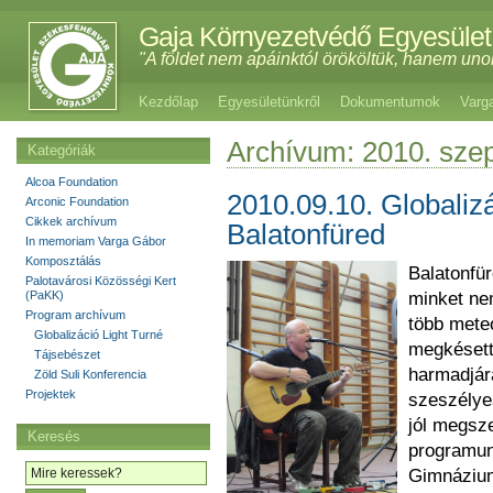
Gaja Környezetvédő Egyesület
"A földet nem apáinktól örököltük, hanem uno
Kezdőlap
Egyesületünkről
Dokumentumok
Varg
Archívum: 2010. sze
Kategóriák
Alcoa Foundation
2010.09.10. Globalizá
Arconic Foundation
Cikkek archívum
Balatonfüred
In memoriam Varga Gábor
Komposztálás
Balatonfür
Palotavárosi Közösségi Kert
(PaKK)
minket ne
Program archívum
több mete
Globalizáció Light Turné
megkésett 
Tájsebészet
harmadjár
Zöld Suli Konferencia
Projektek
szeszélyes
jól megsze
Keresés
programun
Gimnázium