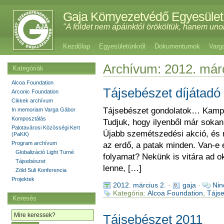
Gaja Környezetvédő Egyesület
"A földet nem apáinktól örököltük, hanem uno
Kezdőlap
Egyesületünkről
Dokumentumok
Varg
Archívum: 2012. már
Kategóriák
Alcoa Foundation
Tájsebészet díjátadó
Arconic Foundation
Cikkek archívum
Tájsebészet gondolatok… Kampány
In memoriam Varga Gábor
Komposztálás
Tudjuk, hogy ilyenből már sokan
Palotavárosi Közösségi Kert
Újabb szemétszedési akció, és 
(PaKK)
Program archívum
az erdő, a patak minden. Van-e e
Globalizáció Light Turné
folyamat? Nekünk is vitára ad o
Tájsebészet
lenne, […]
Zöld Suli Konferencia
Projektek
2012. március 2.
·
gaja
·
Nin
Kategória:
Alcoa Foundation
,
Tájs
Keresés
Tájsebészet 2011