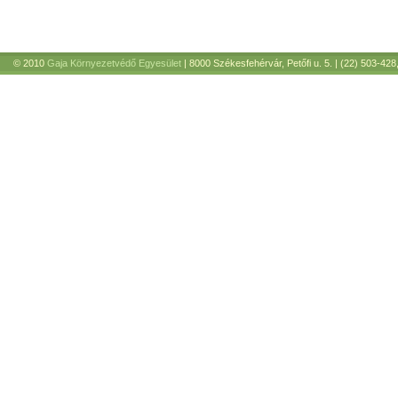
© 2010
Gaja Környezetvédő Egyesület
| 8000 Székesfehérvár, Petőfi u. 5. | (22) 503-428