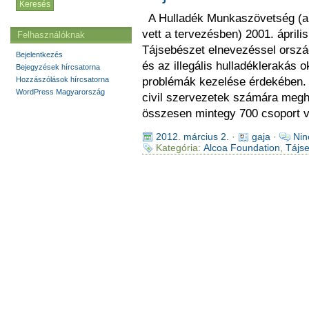
A Hulladék Munkaszövetség (a 
vett a tervezésben) 2001. áprili
Felhasználóknak
Tájsebészet elnevezéssel ország
Bejelentkezés
és az illegális hulladéklerakás 
Bejegyzések hírcsatorna
Hozzászólások hírcsatorna
problémák kezelése érdekében. A
WordPress Magyarország
civil szervezetek számára meghi
összesen mintegy 700 csoport v
2012. március 2.
·
gaja
·
Nin
Kategória:
Alcoa Foundation
,
Tájs