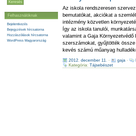
Az iskola rendszeresen szervez
bemutatókat, akciókat a szemlé
Felhasználóknak
intézmény közvetlen környezetét 
Bejelentkezés
Így az iskola tanulói, munkatárs
Bejegyzések hírcsatorna
Hozzászólások hírcsatorna
valamint a Gaja Környezetvédő E
WordPress Magyarország
szerszámokat, gyűjtötték össze a
kevés számú műanyag hulladéko
2012. december 11.
·
gaja
·
Kategória:
Tájsebészet