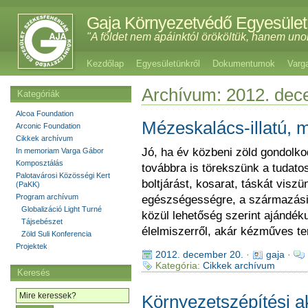
Gaja Környezetvédő Egyesület
"A földet nem apáinktól örököltük, hanem uno
Kezdőlap
Egyesületünkről
Dokumentumok
Varg
Archívum: 2012. de
Kategóriák
Alcoa Foundation
Mézeskalács-illatú, m
Arconic Foundation
Cikkek archívum
Jó, ha év közbeni zöld gondolk
In memoriam Varga Gábor
Komposztálás
továbbra is törekszünk a tudato
Palotavárosi Közösségi Kert
boltjárást, kosarat, táskát visz
(PaKK)
Program archívum
egészségességre, a származási h
Globalizáció Light Turné
közül lehetőség szerint ajándéku
Tájsebészet
élelmiszerről, akár kézműves te
Zöld Suli Konferencia
Projektek
2012. december 20.
·
gaja
·
Kategória:
Cikkek archívum
Keresés
Környezetszépítési a