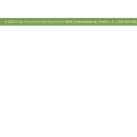
© 2010
Gaja Környezetvédő Egyesület
| 8000 Székesfehérvár, Petőfi u. 5. | (22) 503-428