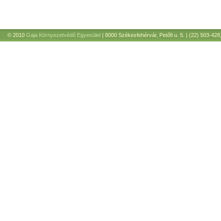
© 2010
Gaja Környezetvédő Egyesület
| 8000 Székesfehérvár, Petőfi u. 5. | (22) 503-428