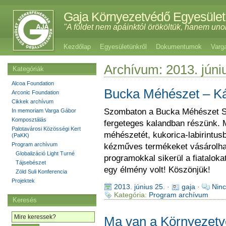
Gaja Környezetvédő Egyesület
"A földet nem apáinktól örököltük, hanem uno
Kezdőlap
Egyesületünkről
Dokumentumok
Varg
Archívum: 2013. júni
Kategóriák
Alcoa Foundation
Bucka Méhészet – K
Arconic Foundation
Cikkek archívum
Szombaton a Bucka Méhészet Sz
In memoriam Varga Gábor
Komposztálás
fergeteges kalandban részünk. 
Palotavárosi Közösségi Kert
méhészetét, kukorica-labirintus
(PaKK)
Program archívum
kézműves termékeket vásárolhatt
Globalizáció Light Turné
programokkal sikerül a fiatalok
Tájsebészet
egy élmény volt! Köszönjük!
Zöld Suli Konferencia
Projektek
2013. június 25.
·
gaja
·
Ninc
Kategória:
Program archívum
Keresés
Ma van a Környezetv