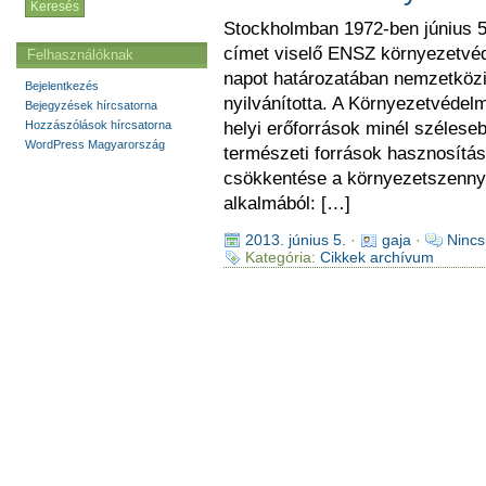
Stockholmban 1972-ben június 5-
címet viselő ENSZ környezetvéde
Felhasználóknak
napot határozatában nemzetközi
Bejelentkezés
nyilvánította. A Környezetvédelm
Bejegyzések hírcsatorna
Hozzászólások hírcsatorna
helyi erőforrások minél szélese
WordPress Magyarország
természeti források hasznosítá
csökkentése a környezetszenny
alkalmából: […]
2013. június 5.
·
gaja
·
Nincs
Kategória:
Cikkek archívum