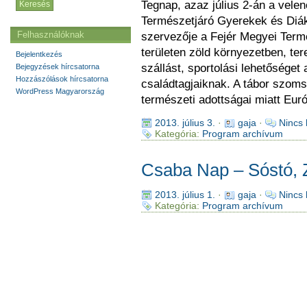
Tegnap, azaz július 2-án a vele
Természetjáró Gyerekek és Diák
Felhasználóknak
szervezője a Fejér Megyei Term
területen zöld környezetben, ter
Bejelentkezés
szállást, sportolási lehetőséget
Bejegyzések hírcsatorna
Hozzászólások hírcsatorna
családtagjaiknak. A tábor szom
WordPress Magyarország
természeti adottságai miatt Eur
2013. július 3.
·
gaja
·
Nincs
Kategória:
Program archívum
Csaba Nap – Sóstó, 
2013. július 1.
·
gaja
·
Nincs
Kategória:
Program archívum