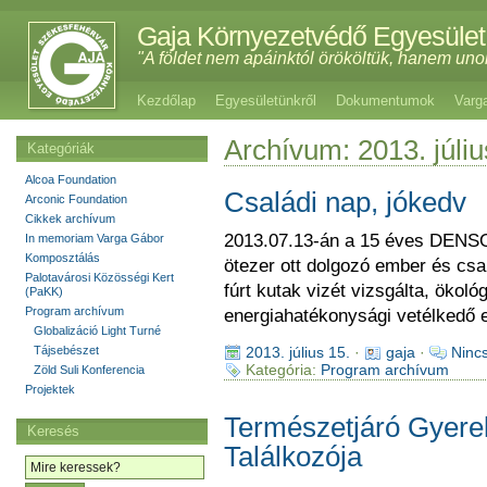
Gaja Környezetvédő Egyesület
"A földet nem apáinktól örököltük, hanem uno
Kezdőlap
Egyesületünkről
Dokumentumok
Varg
Archívum: 2013. júliu
Kategóriák
Alcoa Foundation
Családi nap, jókedv
Arconic Foundation
Cikkek archívum
2013.07.13-án a 15 éves DENSO 
In memoriam Varga Gábor
Komposztálás
ötezer ott dolgozó ember és csa
Palotavárosi Közösségi Kert
fúrt kutak vizét vizsgálta, ökol
(PaKK)
Program archívum
energiahatékonysági vetélkedő e
Globalizáció Light Turné
Tájsebészet
2013. július 15.
·
gaja
·
Ninc
Kategória:
Program archívum
Zöld Suli Konferencia
Projektek
Természetjáró Gyere
Keresés
Találkozója