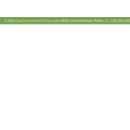
© 2010
Gaja Környezetvédő Egyesület
| 8000 Székesfehérvár, Petőfi u. 5. | (22) 503-428