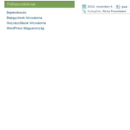
Felhasználóknak
2014. november 4.
·
gaja
Kategória:
Alcoa Foundation
Bejelentkezés
Bejegyzések hírcsatorna
Hozzászólások hírcsatorna
WordPress Magyarország