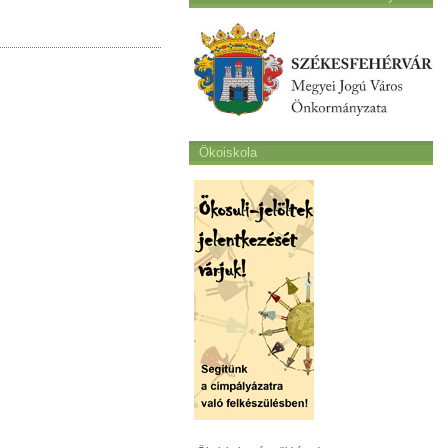
Ökoiskola