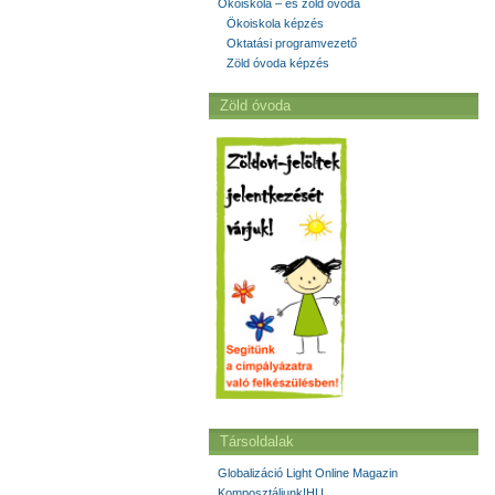
Ökoiskola – és zöld óvoda
Ökoiskola képzés
Oktatási programvezető
Zöld óvoda képzés
Zöld óvoda
Társoldalak
Globalizáció Light Online Magazin
Komposztáljunk!HU