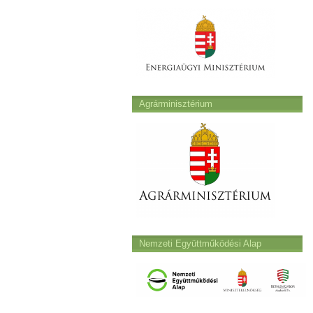
Agrárminisztérium
Nemzeti Együttműködési Alap