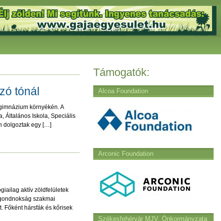
Támogatók:
zó tónál
Alcoa Foundation
i gimnázium környékén. A
 Általános Iskola, Speciális
n dolgoztak egy […]
Arconic Foundation
iailag aktív zöldfelületek
rosgondnokság szakmai
. Főként hársfák és kőrisek
Székesfehérvár MJV. Önkormányzata