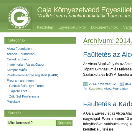
Gaja Környezetvédő Egyesület
"A földet nem apáinktól örököltük, hanem uno
Kezdőlap
Egyesületünkről
Dokumentumok
Varg
Archívum: 2014
Kategóriák
Alcoa Foundation
Faültetés az Al
Arconic Foundation
Cikkek archívum
Az Alcoa Alapítvány és az Amer
In memoriam Varga Gábor
Tóparti Gimnázium és Művészet
Komposztálás
Szakiskola és EGYMI tanulói a
Palotavárosi Közösségi Kert (PaKK)
Program archívum
2014. november 12.
·
gaja
Globalizáció Light Turné
Kategória:
Alcoa Foundation
Tájsebészet
Zöld Suli Konferencia
Projektek
Faültetés a Kad
Keresés
A Gaja Egyesület az Alcoa Alap
nagyságát. Ezen a napon 13 el
irányításával valósultak meg, 
kerültek elültetésre.