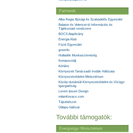
Partnerek
Alba Regia Ifjúsági és Szabadidős Egyesület
Balaton és Velencei-tó Információs és
Tájékoztató rendszere
BOCS Alapítvány
Energia Klub
Fúzió Egyesület
greenfo
Hulladék Munkaszövetség
Komposztálj
Körlánc
Környezeti Tanácsadó Irodák Hálózata
Környezetvédelmi Minisztérium
Közép-dunántúli Környezetvédelmi és Vízügyi
Igazgatóság
Lorem Ipsum Design
milanKovacs.com
Tájsebészet
Útilapu hálózat
További támogatók:
Energiaügyi Minisztérium