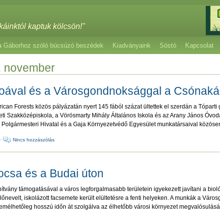
káinktól kaptuk kölcsön!"
a Gáborhoz szóló búcsúzó beszédek
Kiadványaink
Sóstó
Kapcsolat
. november
coával és a Városgondnoksággal a Csónaká
ican Forests közös pályázatán nyert 145 fából százat ültettek el szerdán a Tópart
i Szakközépiskola, a Vörösmarty Mihály Általános Iskola és az Arany János Óvoda,
 Polgármesteri Hivatal és a Gaja Környezetvédő Egyesület munkatársaival közöse
·
Nincs hozzászólás
ocsa és a Budai úton
ítvány támogatásával a város legforgalmasabb területein igyekezett javítani a biológ
őnevelt, iskolázott facsemete került elültetésre a fenti helyeken. A munkák a Vá
remélhetőleg hosszú időn át szolgálva az élhetőbb városi környezet megvalósulását