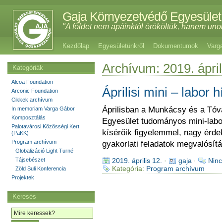
Gaja Környezetvédő Egyesület
"A földet nem apáinktól örököltük, hanem uno
Kezdőlap
Egyesületünkről
Dokumentumok
Varg
Archívum: 2019. ápril
Kategóriák
Alcoa Foundation
Áprilisi mini – labor h
Arconic Foundation
Cikkek archívum
Áprilisban a Munkácsy és a Tóvár
In memoriam Varga Gábor
Komposztálás
Egyesület tudományos mini-labo
Palotavárosi Közösségi Kert
kísérőik figyelemmel, nagy érdek
(PaKK)
Program archívum
gyakorlati feladatok megvalósít
Globalizáció Light Turné
Tájsebészet
2019. április 12.
·
gaja
·
Ninc
Kategória:
Program archívum
Zöld Suli Konferencia
Projektek
Keresés