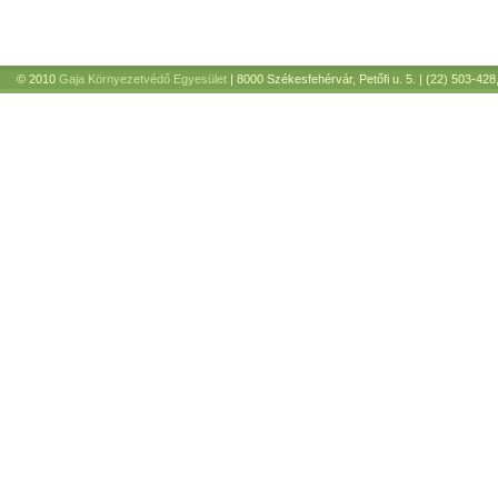
© 2010
Gaja Környezetvédő Egyesület
| 8000 Székesfehérvár, Petőfi u. 5. | (22) 503-428