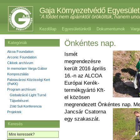
Gaja Környezetvédő Egyesület
"A földet nem apáinktól örököltük, hanem uno
Kezdőlap
Egyesületünkről
Dokumentumok
Varg
Önkéntes nap.
Kategóriák
Alcoa Foundation
Ismét
Arconic Foundation
megrendezésre
Cikkek archívum
került 2016 április
In memoriam Varga Gábor
Komposztálás
16.-n az ALCOA
Palotavárosi Közösségi Kert
Európai Kerék-
(PaKK)
termékgyártó Kft-
Program archívum
Globalizáció Light Turné
el közösen
Tájsebészet
megrendezett Önkéntes nap. Megt
Zöld Suli Konferencia
Jancsár C
satorna
Projektek
egy szakaszát.
Keresés