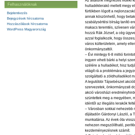
Az általunk megnézett vidéki 
Felhasználóknak
hulladéklerakó mellett megy e
fürtökben lógott a nejlonzacsk
Bejelentkezés
annak köszönhető, hogy betakar
Bejegyzések hírcsatorna
szabálysértési bírság tanító 
Hozzászólások hírcsatorna
makacs teremtés, szívesen vándo
WordPress Magyarország
hozzá Rák József, a cég ügyve
azzal foglalkozik, hogy összes
város külterületein, amely ell
önkormányzattól.
– Évi mintegy 6-8 millió forint
ingyen viheti bárki a helyi sze
szélére a hulladékot, hisz tudj
világít rá a problémára a jegy
szolgáltató a zöldhulladékot m
A legutóbbi Tájsebészet akciób
szervezetek, önkormányzati do
akció városházi eredményhirdet
szüntettek meg a megyében, mi
idéntől az illegális lerakók fe
– Városban sokkal nehezebb m
díjátadón Gárdonyi László, a 
munkatársa. Az évek óta vissza
nehezen megszólítható, perifé
kezdeményezésnek számít.