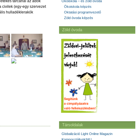
letékes tárcánál az adók
Ökoiskola – és zöld óvoda
 civilek (egy-egy szervezet
Ökoiskola képzés
gális hulladéklerakók
Oktatási programvezető
Zöld óvoda képzés
Zöld óvoda
Társoldalak
Globalizáció Light Online Magazin
Komposztáljunk!HU