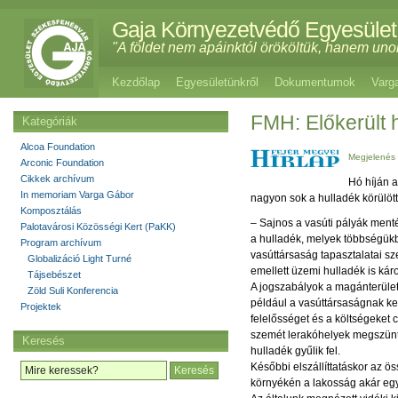
Gaja Környezetvédő Egyesület
"A földet nem apáinktól örököltük, hanem uno
Kezdőlap
Egyesületünkről
Dokumentumok
Varg
FMH: Előkerült 
Kategóriák
Alcoa Foundation
Megjelenés 
Arconic Foundation
Cikkek archívum
Hó híján a
In memoriam Varga Gábor
nagyon sok a hulladék körülött
Komposztálás
– Sajnos a vasúti pályák ment
Palotavárosi Közösségi Kert (PaKK)
a hulladék, melyek többségükb
Program archívum
vasúttársaság tapasztalatai sz
Globalizáció Light Turné
emellett üzemi hulladék is káro
Tájsebészet
A jogszabályok a magánterülete
Zöld Suli Konferencia
például a vasúttársaságnak kel
Projektek
felelősséget és a költségeket c
szemét lerakóhelyek megszünt
Keresés
hulladék gyűlik fel.
Későbbi elszállíttatáskor az ös
környékén a lakosság akár eg