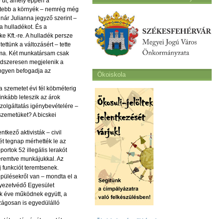
ő út, amely éppen a
ettebb a környék – nemrég még
nár Julianna jegyző szerint –
a hulladékot. És a
 Kft.-re. A hulladék persze
ettünk a változásért – tette
éma. Két munkatársam csak
endszeresen megjelenik a
 ingyen befogadja az
Ökoiskola
 a szemetet évi fél köbméterig
 inkább leteszik az árok
 szolgáltatás igénybevételére –
 szemetüket? A bicskei
tkező aktivisták – civil
t tegnap mérhették le az
ortok 52 illegális lerakót
teremtve munkájukkal. Az
j funkciót teremtsenek.
pülésekről van – mondta el a
nyezetvédő Egyesület
dik éve működnek együtt, a
szágosan is egyedülálló