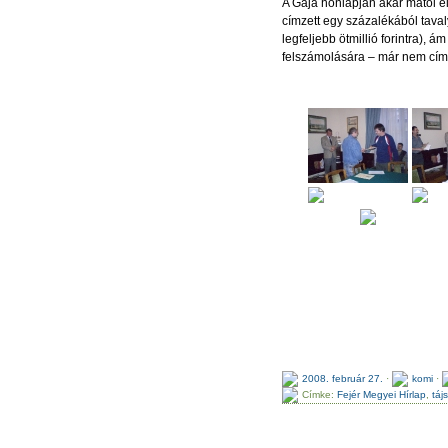
A Gaja honlapján akár mától el
címzett egy százalékából taval
legfeljebb ötmillió forintra), 
felszámolására – már nem címe
2008. február 27.
·
komi
·
Címke:
Fejér Megyei Hírlap
,
táj