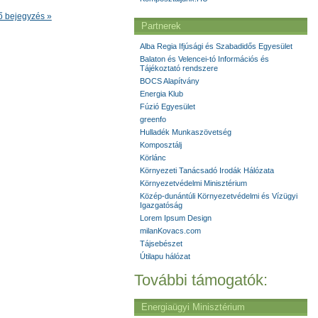
ő bejegyzés »
Partnerek
Alba Regia Ifjúsági és Szabadidős Egyesület
Balaton és Velencei-tó Információs és
Tájékoztató rendszere
BOCS Alapítvány
Energia Klub
Fúzió Egyesület
greenfo
Hulladék Munkaszövetség
Komposztálj
Körlánc
Környezeti Tanácsadó Irodák Hálózata
Környezetvédelmi Minisztérium
Közép-dunántúli Környezetvédelmi és Vízügyi
Igazgatóság
Lorem Ipsum Design
milanKovacs.com
Tájsebészet
Útilapu hálózat
További támogatók:
Energiaügyi Minisztérium