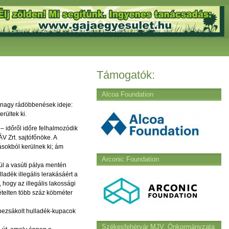
Támogatók:
Alcoa Foundation
a nagy rádöbbenések ideje:
rültek ki.
– időről időre felhalmozódik
 Zrt. sajtófőnöke. A
ásokból kerülnek ki; ám
Arconic Foundation
nül a vasúti pálya mentén
ladék illegális lerakásáért a
, hogy az illegális lakossági
telten több száz köbméter
a bezsákolt hulladék-kupacok
Székesfehérvár MJV. Önkormányzata