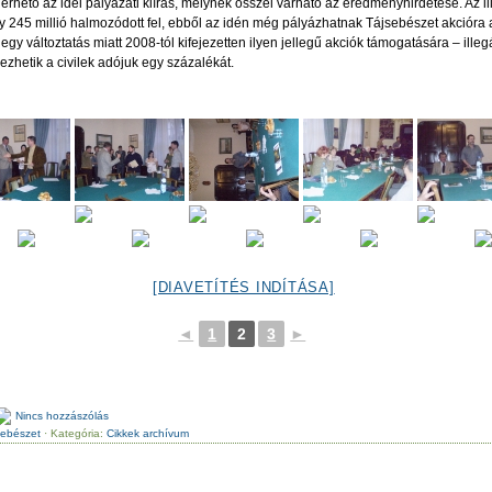
érhető az idei pályázati kiírás, melynek ősszel várható az eredményhirdetése. Az il
y 245 millió halmozódott fel, ebből az idén még pályázhatnak Tájsebészet akcióra a
ám egy változtatás miatt 2008-tól kifejezetten ilyen jellegű akciók támogatására – ille
zhetik a civilek adójuk egy százalékát.
[DIAVETÍTÉS INDÍTÁSA]
◄
1
2
3
►
Nincs hozzászólás
sebészet
· Kategória:
Cikkek archívum