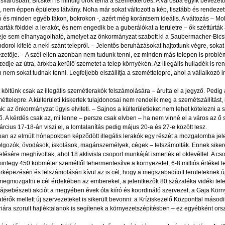
kisvárosban, Bicskén is mindig örök téma a szemétkérdés. A városba egyik bevezet
l, nem éppen épületes látvány. Noha már sokat változott a kép, tisztább és rendez
ó és minden egyéb fákon, bokrokon -, azért még korántsem ideális. A változás – Mol
ták földdel a lerakót, és nem engedik be a guberálókat a területre – ők széttúrták 
ereje sem elhanyagolható, amelyet az önkormányzat szabott ki a Saubermacher-Bicske
rol kifelé a neki szánt telepről. – Jelentős beruházásokat hajtottunk végre, sokat t
zetője. – A szél ellen azonban nem tudunk tenni, ez minden más telepen is probl
zedje az útra, árokba kerülő szemetet a telep környékén. Az illegális hulladék is r
en nem sokat tudnak tenni. Legfeljebb elszállítja a szeméttelepre, ahol a vállalkozó
ot költünk csak az illegális szemétlerakók felszámolására – árulta el a jegyző. Pedig
méttelepre. A külterületi kiskertek tulajdonosai nem rendelik meg a szemétszállítást,
ák: az önkormányzat úgyis elviteti. – Sajnos a külterületieket nem lehet kötelezni a
ző. A kérdés csak az, mi lenne – persze csak elvben – ha nem vinné el a város az ő
árcius 17-18-án viszi el, a lomtalanítás pedig május 20-a és 27-e között lesz.
an az elmúlt hónapokban képződött illegális lerakók egy részét a mozgalomba jelen
lgozók, óvodások, iskolások, magánszemélyek, cégek – felszámolták. Ennek sikeré
ésére meghívottak, ahol 18 aktivista csoport munkáját ismerték el oklevéllel. A csop
ntegy 450 köbméter szeméttől tehermentesítve a környezetet, 6-8 milliós értéket 
ltérképezésén és felszámolásán kívül az is cél, hogy a megszabadított területeknek ú
egmozgatni e cél érdekében az embereket, a jelentkezők 80 százaléka vidéki tele
Tájsebészeti akciót a megyében évek óta kiíró és koordináló szervezet, a Gaja Kör
térők mellett új szervezeteket is sikerült bevonni: a Kríziskezelő Központtal máso
riára szorult hajléktalanok is segítenek a környezetszépítésben – ez egyébként or