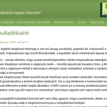
káinktól kaptuk kölcsön!"
a Gáborhoz szóló búcsúzó beszédek
Kiadványaink
Sóstó
Kapcsolat
hulladékaink
dátuma: 2008. február 27
.
 legtöbb talajközeli fehérség a sok mű-anyag zacskóból, papírból áll. A tavaszelő 
ünk. A tájsebészek egy részét felszámolták, a legutóbbi akció eredményei tegnap de
én – annak ellenére, hogy azokat lehetőségeinkhez mérten folyamatosan takarítjuk 
en illegálisan kerülnek a vágányok mellé – mondta lapunknak Kavalecz Imre, a MÁV
erint a vágányok mellett a lakosság is elhelyez olyan hulladékot, amelyek a háztart
sítja a környezetet.
k tulajdonosait, illetve kezelőit teszik felelőssé azok rendben tartásáért: közvetle
l gondoskodnia a terület rendben tartásáról. Ám a cég illetékesei a kommunális hul
sak tettenérés esetén tudják áthárítani. A MÁV szerint az is komoly problémát jelent
etése csak egy-két napra hoz eredményt: sok helyen ugyanis pár napon belül ismé
szegyűjtött hulladékot őrizniük kell: nem ritka ugyanis, hogy a konténerek, illetve 
yetlen éjszaka alatt is megháromszorozza a hulladékmennyiséget.