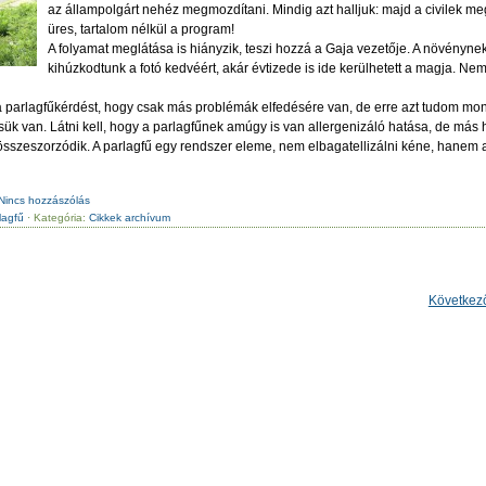
az állampolgárt nehéz megmozdítani. Mindig azt halljuk: majd a civilek me
üres, tartalom nélkül a program!
A folyamat meglátása is hiányzik, teszi hozzá a Gaja vezetője. A növénynek
kihúzkodtunk a fotó kedvéért, akár évtizede is ide kerülhetett a magja. N
 a parlagfűkérdést, hogy csak más problémák elfedésére van, de erre azt tudom m
ük van. Látni kell, hogy a parlagfűnek amúgy is van allergenizáló hatása, de más 
szeszorzódik. A parlagfű egy rendszer eleme, nem elbagatellizálni kéne, hanem a 
Nincs hozzászólás
lagfű
· Kategória:
Cikkek archívum
Következ