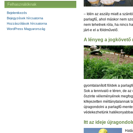
Felhasználóknak
Bejelentkezés
– Idén az aszály miatt a szántó
Bejegyzések hírcsatorna
parlagfű, ahol máskor nem szo
Hozzászólások hírcsatorna
nem tehetnek róla, ha nincs h
WordPress Magyarország
járt-e el a földművelő.
A lényeg a jogkövető
gyomtalanított földek a parlag
Sok a tennivaló e téren, de a
őszinte véleményének megfogal
kifejezetten méltánytalannak t
újragondolni a parlagfű-mentes
védekezhetünk hatékonyabban
Itt az ideje újragondo
Hatá