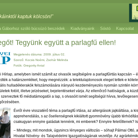
káinktól kaptuk kölcsön!"
a Gáborhoz szóló búcsúzó beszédek
Kiadványaink
Sóstó
Kapcsolat
gőt! Tegyünk együtt a parlagfű ellen!
Megjelenés dátuma: 2009. július 02.
Szerző: Kocsis Noémi, Zsohár Melinda
Fotók: Gregority Antal
yei Hírlap, amelyben ismét számít az olvasók segítségére a parlagfűirtás kapcsán – é
ezdték a határszemléket, hogy megnézzék: a telektulajdonosok eleget tettek-e köte
gális hulladéklerakók felszámolására irányuló kezdeményezés nyomán szintén körn
letek fotóit, illetve jelzéseket, bejelentéseket várja. Az ellenőrző hatóságok, a kü
 szerveztek fő médiatámogatói a lap, s olvasóit ismét segítségül hívva, tevőlegesen 
gőrzésében.
Évről évre visszatérő téma a parlagfű irtása, az allergiások jajkiáltása, a ki
apprehendálás, s az ősellenségnek kikiáltott gyomnövény újabb térhódítá
csakugyan ennyire galádak lennénk, mi emberek? Ennyire felelőtlenek? Is-i
– Mindegy, mit mondok, úgysincs lényeges változás – sóhajt Pálmai Ottó, 
Hivatal Növény- és Talajvédelmi Igazgatóságának vezetője. Az agrárkémi