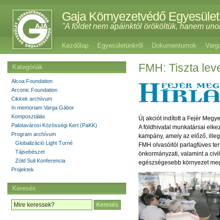
Gaja Környezetvédő Egyesület
"A földet nem apáinktól örököltük, hanem uno
Kezdőlap
Egyesületünkről
Dokumentumok
Varg
FMH: Tiszta leve
Kategóriák
Alcoa Foundation
Arconic Foundation
Cikkek archívum
In memoriam Varga Gábor
Komposztálás
Új akciót indított a Fejér Meg
Palotavárosi Közösségi Kert (PaKK)
A földhivatal munkatársai elk
Program archívum
kampány, amely az előző, ille
Globalizáció Light Turné
FMH olvasóitól parlagfüves terü
Tájsebészet
önkormányzati, valamint a civil
Zöld Suli Konferencia
egészségesebb környezet me
Projektek
Keresés