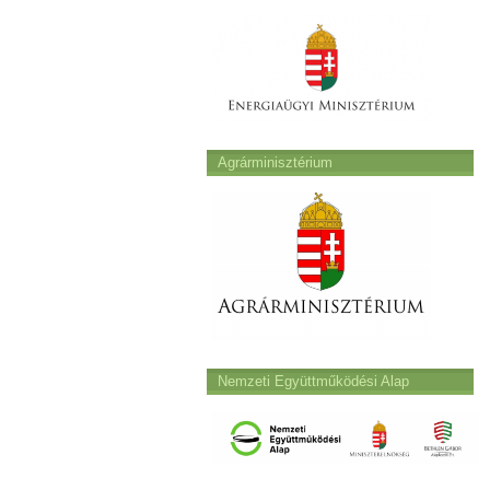
Agrárminisztérium
Nemzeti Együttműködési Alap