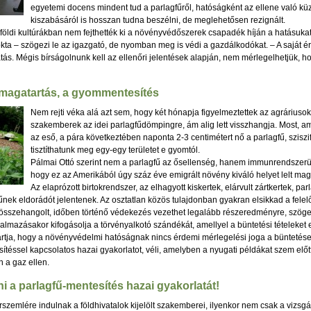
egyetemi docens mindent tud a parlagfűről, hatóságként az ellene való kü
kiszabásáról is hosszan tudna beszélni, de meglehetősen rezignált.
földi kultúrákban nem fejthették ki a növényvédőszerek csapadék híján a hatásukat, íg
kta – szögezi le az igazgató, de nyomban meg is védi a gazdálkodókat. – A saját é
atás. Mégis bírságolnunk kell az ellenőri jelentések alapján, nem mérlegelhetjük,
 magatartás, a gyommentesítés
Nem rejti véka alá azt sem, hogy két hónapja figyelmeztettek az agráriuso
szakemberek az idei parlagfűdömpingre, ám alig lett visszhangja. Most, am
az eső, a pára következtében naponta 2-3 centimétert nő a parlagfű, szisz
tisztíthatunk meg egy-egy területet e gyomtól.
Pálmai Ottó szerint nem a parlagfű az ősellenség, hanem immunrendszerünk
hogy ez az Amerikából úgy száz éve emigrált növény kiváló helyet lelt 
Az elaprózott birtokrendszer, az elhagyott kiskertek, elárvult zártkertek, pa
fűnek eldorádót jelentenek. Az osztatlan közös tulajdonban gyakran elsikkad a felel
z összehangolt, időben történő védekezés vezethet legalább részeredményre, szög
mazásakor kifogásolja a törvényalkotó szándékát, amellyel a büntetési tételeket e
artja, hogy a növényvédelmi hatóságnak nincs érdemi mérlegelési joga a büntetések
ítéssel kapcsolatos hazai gyakorlatot, véli, amelyben a nyugati példákat szem előtt
 a gaz ellen.
lni a parlagfű-mentesítés hazai gyakorlatát!
rszemlére indulnak a földhivatalok kijelölt szakemberei, ilyenkor nem csak a vizsgál