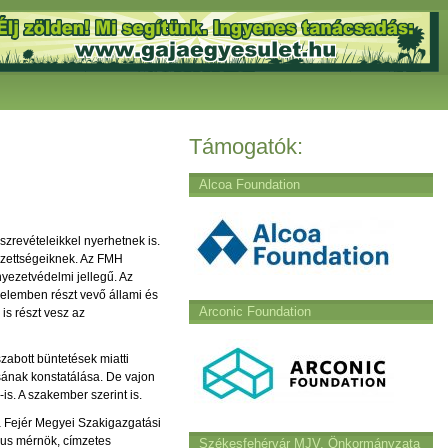
Támogatók:
Alcoa Foundation
szrevételeikkel nyerhetnek is.
lezettségeiknek. Az FMH
yezetvédelmi jellegű. Az
zdelemben részt vevő állami és
Arconic Foundation
is részt vesz az
szabott büntetések miatti
sának konstatálása. De vajon
s. A szakember szerint is.
a Fejér Megyei Szakigazgatási
kus mérnök, címzetes
Székesfehérvár MJV. Önkormányzata