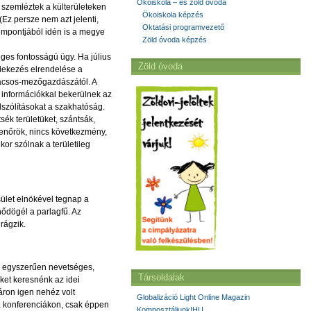
Ökoiskola – és zöld óvoda
l szemléztek a külterületeken
Ökoiskola képzés
 (Ez persze nem azt jelenti,
Oktatási programvezető
zempontjából idén is a megye
Zöld óvoda képzés
eges fontosságú ügy. Ha július
Zöld óvoda
édekezés elrendelése a
nácsos-mezőgazdászától. A
i információkkal bekerülnek az
lszólításokat a szakhatóság.
ék területüket, szántsák,
llenőrök, nincs következmény,
kor szólnak a területileg
ület elnökével tegnap a
nődögél a parlagfű. Az
rágzik.
et, egyszerűen nevetséges,
Társoldalak
ket keresnénk az idei
áron igen nehéz volt
Globalizáció Light Online Magazin
 a konferenciákon, csak éppen
Komposztáljunk!HU