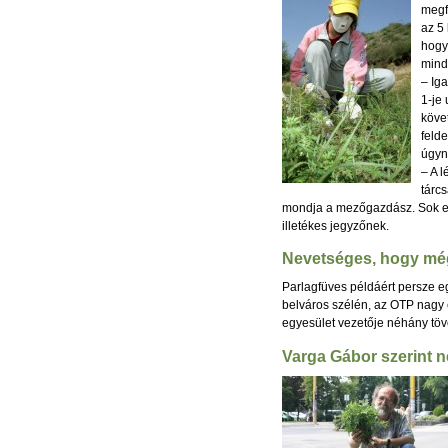
megf
az 5 
hogy
mind
– Ig
1-je
köve
feld
úgyn
– A 
tárc
mondja a mezőgazdász. Sok esetb
illetékes jegyzőnek.
Nevetséges, hogy még 
Parlagfüves példáért persze e
belváros szélén, az OTP nagy ép
egyesület vezetője néhány töve
Varga Gábor szerint n