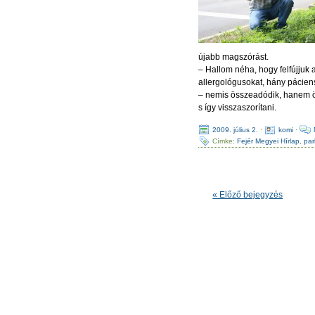
újabb magszórást.
– Hallom néha, hogy felfújjuk
allergológusokat, hány páciens
– nemis összeadódik, hanem ös
s így visszaszorítani.
2009. július 2.
·
komi
·
Címke:
Fejér Megyei Hírlap
,
par
« Előző bejegyzés