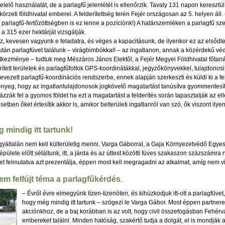
elelő használatát, de a parlagfű jelenlétét is ellenőrzik. Tavaly 131 napon keresztü
körzeti földhivatal emberei. A felderítettség terén Fejér országosan az 5. helyen áll.
 parlagfű-fertőzöttségben is ez lenne a pozíciónk!) A határszemléken a parlagfű s
 a 315 ezer hektárját vizsgálják.
az, kevesen vagyunk e feladatra, és véges a kapacitásunk, de ilyenkor ez az elsődl
 után parlagfüvet találunk – virágbimbókkal! – az ingatlanon, annak a közérdekű v
tkezménye – tudtuk meg Mészáros János Elektől, a Fejér Megyei Földhivatal főta
erített területek és parlagfűfoltok GPS-koordinátákkal, jegyzőkönyvekkel, tulajdonos
evezett parlagfű-koordinációs rendszerbe, ennek alapján szerkeszti és küldi ki a fe
lényeg, hogy az ingatlantulajdonosok jogkövető magatartást tanúsítva gyommentesíts
sázzák fel a gyomos földet ha ezt a magatartást a felderítés során tapasztalják az e
en őket értesítik akkor is, amikor belterületi ingatlanról van szó, ők viszont ilyen
mindig itt tartunk!
gyáltalán nem kell külterületig menni. Varga Gáborral, a Gaja Környezetvédő Egyes
ülete előtt sétáltunk, itt, a járda és az úttest közötti füves szakaszon százszámra 
t felmutatva azt prezentálja, éppen most kell megragadni az alkalmat, amíg nem vi
em felfújt téma a parlagfűkérdés.
– Évről évre elmegyünk tízen-tizenöten, és kihúzkodjuk itt-ott a parlagfüv
hogy még mindig itt tartunk – szögezi le Varga Gábor. Most éppen partnere
akciónkhoz, de a baj korábban is az volt, hogy civil összefogásban Fehérv
embereket találni. Minden hatóság, szakértő tudja a dolgát, el is mondják