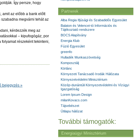
goldják. Így persze, hogy
Partnerek
, amit az előbb a bank előtt
em szabadna megvárni tehát az
Alba Regia Ifjúsági és Szabadidős Egyesület
Balaton és Velencei-tó Információs és
Tájékoztató rendszere
ondani, kérdezzék meg az
BOCS Alapítvány
hatásokkal – kipufogógáz, por
Energia Klub
folyamat részeként tekinteni,
Fúzió Egyesület
greenfo
Hulladék Munkaszövetség
Komposztálj
Körlánc
Környezeti Tanácsadó Irodák Hálózata
Környezetvédelmi Minisztérium
ő bejegyzés »
Közép-dunántúli Környezetvédelmi és Vízügyi
Igazgatóság
Lorem Ipsum Design
milanKovacs.com
Tájsebészet
Útilapu hálózat
További támogatók:
Energiaügyi Minisztérium