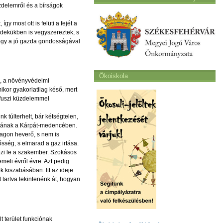
zdelemről és a bírságok
y most ott is felüti a fejét a
rdekükben is vegyszereztek, s
 hogy a jó gazda gondosságával
Ökoiskola
k, a növényvédelmi
ikor gyakorlatilag késő, mert
ifuszi küzdelemmel
 túlterhelt, bár kétségtelen,
magának a Kárpát-medencében.
rlagon heverő, s nem is
ősség, s elmarad a gaz irtása.
ezi le a szakember. Szokásos
meli évről évre. Azt pedig
 kiszabásában. Itt az ideje
 tartva tekintenénk át, hogyan
t terület funkciónak