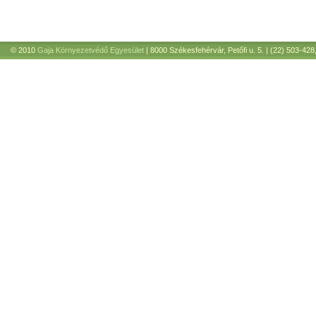
© 2010
Gaja Környezetvédő Egyesület
| 8000 Székesfehérvár, Petőfi u. 5. | (22) 503-428