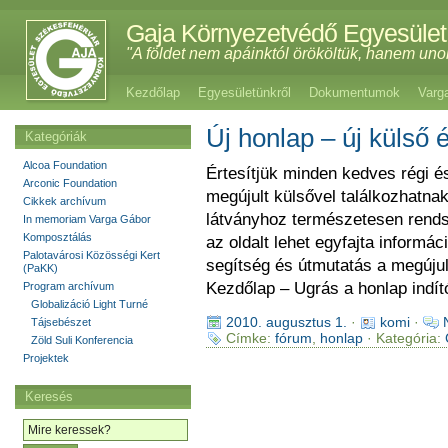
Gaja Környezetvédő Egyesület
"A földet nem apáinktól örököltük, hanem uno
Kezdőlap
Egyesületünkről
Dokumentumok
Varg
Új honlap – új külső é
Kategóriák
Alcoa Foundation
Értesítjük minden kedves régi és
Arconic Foundation
megújult külsővel találkozhatn
Cikkek archívum
látványhoz természetesen rendsz
In memoriam Varga Gábor
Komposztálás
az oldalt lehet egyfajta informác
Palotavárosi Közösségi Kert
segítség és útmutatás a megújul
(PaKK)
Kezdőlap – Ugrás a honlap indít
Program archívum
Globalizáció Light Turné
2010. augusztus 1.
·
komi
·
Tájsebészet
Címke:
fórum
,
honlap
· Kategória:
Zöld Suli Konferencia
Projektek
Keresés