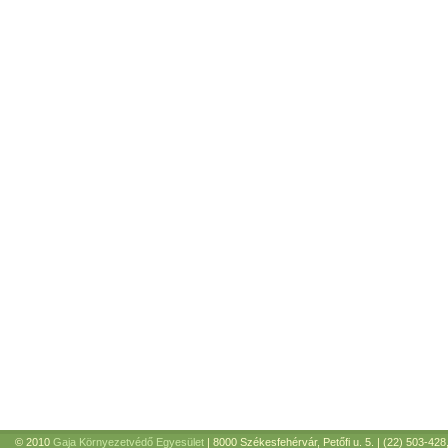
© 2010
Gaja Környezetvédő Egyesület
| 8000 Székesfehérvár, Petőfi u. 5. | (22) 503-428