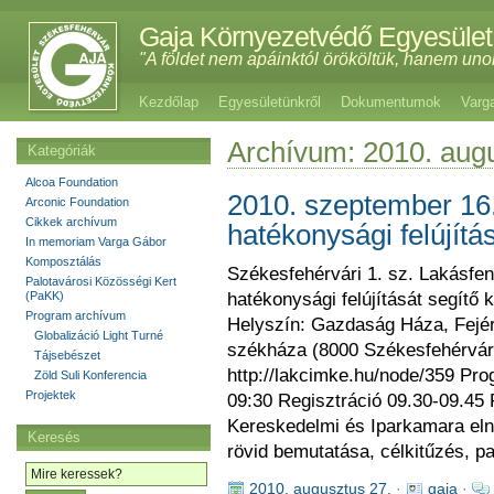
Gaja Környezetvédő Egyesület
"A földet nem apáinktól örököltük, hanem uno
Kezdőlap
Egyesületünkről
Dokumentumok
Varg
Archívum: 2010. aug
Kategóriák
Alcoa Foundation
2010. szeptember 16
Arconic Foundation
Cikkek archívum
hatékonysági felújítá
In memoriam Varga Gábor
Komposztálás
Székesfehérvári 1. sz. Lakásfe
Palotavárosi Közösségi Kert
(PaKK)
hatékonysági felújítását segítő
Program archívum
Helyszín: Gazdaság Háza, Fejé
Globalizáció Light Turné
székháza (8000 Székesfehérvár,
Tájsebészet
http://lakcimke.hu/node/359 Pr
Zöld Suli Konferencia
Projektek
09:30 Regisztráció 09.30-09.45
Kereskedelmi és Iparkamara eln
Keresés
rövid bemutatása, célkitűzés, p
2010. augusztus 27.
·
gaja
·