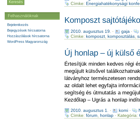
Címke:
Energiahatékonysági konfe
Felhasználóknak
Komposzt sajtótájéko
Bejelentkezés
Bejegyzések hírcsatorna
2010. augusztus 19.
·
gaja
·
Címke:
komposzt
,
komposztálás
,
s
Hozzászólások hírcsatorna
WordPress Magyarország
Új honlap – új külső é
Értesítjük minden kedves régi és
megújult külsővel találkozhatn
látványhoz természetesen rendsz
az oldalt lehet egyfajta informác
segítség és útmutatás a megújul
Kezdőlap – Ugrás a honlap indít
2010. augusztus 1.
·
komi
·
Címke:
fórum
,
honlap
· Kategória: