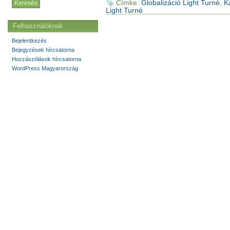
Címke:
Globalizáció Light Turné
,
K
Light Turné
Felhasználóknak
Bejelentkezés
Bejegyzések hírcsatorna
Hozzászólások hírcsatorna
WordPress Magyarország