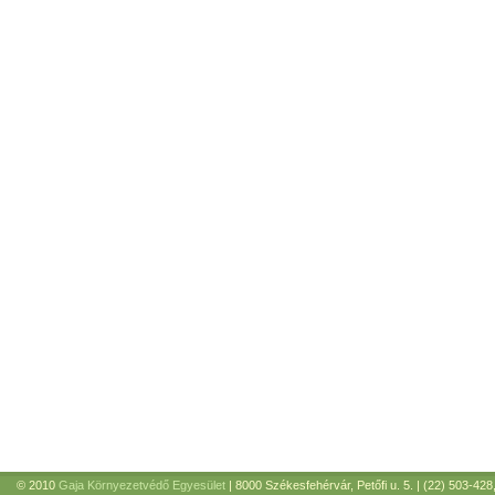
© 2010
Gaja Környezetvédő Egyesület
| 8000 Székesfehérvár, Petőfi u. 5. | (22) 503-428