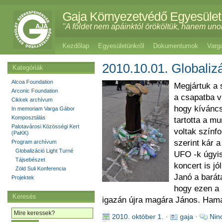
Gaja Környezetvédő Egyesület
"A földet nem apáinktól örököltük, hanem uno
Kezdőlap
Egyesületünkről
Dokumentumok
Varg
2010.10.01. Globaliz
Kategóriák
Alcoa Foundation
Megjártuk a 
Arconic Foundation
a csapatba vi
Cikkek archívum
hogy kíváncs
In memoriam Varga Gábor
Komposztálás
tartotta a m
Palotavárosi Közösségi Kert
voltak színfo
(PaKK)
szerint kár 
Program archívum
Globalizáció Light Turné
UFO -k úgyi
Tájsebészet
koncert is jó
Zöld Suli Konferencia
Janó a baráta
Projektek
hogy ezen a 
Keresés
igazán újra magára János. Ham
2010. október 1.
·
gaja
·
Nin