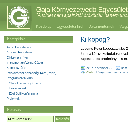
Gaja Környezetvédő Egyesület
"A földet nem apáinktól örököltük, hanem uno
Kezdőlap
Egyesületünkről
Dokumentumok
Varg
Ki kopog?
Kategóriák
Alcoa Foundation
Levente Péter kopogtatott be 
Arconic Foundation
fordít a környezettudatos nev
Cikkek archívum
kapcsolat és eredményes a mun
In memoriam Varga Gábor
Komposztálás
2007. december 20.
·
komi
Címke:
környezettudatos nevel
Palotavárosi Közösségi Kert (PaKK)
Program archívum
Globalizáció Light Turné
Tájsebészet
Zöld Suli Konferencia
Projektek
Keresés