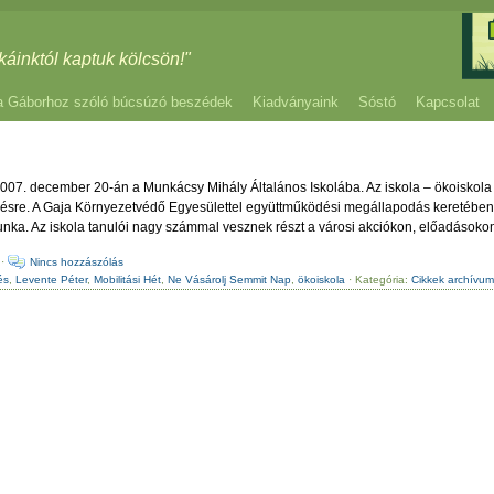
káinktól kaptuk kölcsön!"
a Gáborhoz szóló búcsúzó beszédek
Kiadványaink
Sóstó
Kapcsolat
2007. december 20-án a Munkácsy Mihály Általános Iskolába. Az iskola – ökoiskola 
elésre. A Gaja Környezetvédő Egyesülettel együttműködési megállapodás keretébe
ka. Az iskola tanulói nagy számmal vesznek részt a városi akciókon, előadásokon,
·
Nincs hozzászólás
és
,
Levente Péter
,
Mobilitási Hét
,
Ne Vásárolj Semmit Nap
,
ökoiskola
· Kategória:
Cikkek archívu