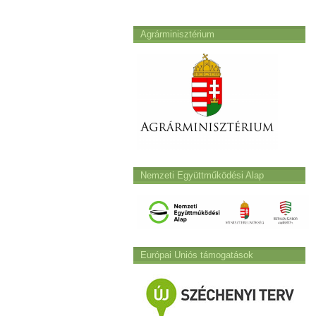
Agrárminisztérium
Nemzeti Együttműködési Alap
Európai Uniós támogatások