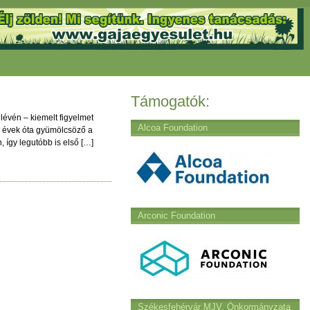
Támogatók:
lévén – kiemelt figyelmet
Alcoa Foundation
n évek óta gyümölcsöző a
 így legutóbb is első […]
m
Arconic Foundation
Székesfehérvár MJV. Önkormányzata