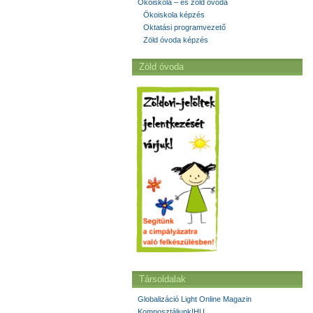
Ökoiskola – és zöld óvoda
Ökoiskola képzés
Oktatási programvezető
Zöld óvoda képzés
Zöld óvoda
Társoldalak
Globalizáció Light Online Magazin
Komposztáljunk!HU