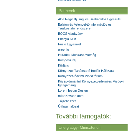
Partnerek
Alba Regia Ifjúsági és Szabadidős Egyesület
Balaton és Velencei-tó Információs és
Tájékoztató rendszere
BOCS Alapítvány
Energia Klub
Fúzió Egyesület
greenfo
Hulladék Munkaszövetség
Komposztálj
Körlánc
Környezeti Tanácsadó Irodák Hálózata
Környezetvédelmi Minisztérium
Közép-dunántúli Környezetvédelmi és Vízügyi
Igazgatóság
Lorem Ipsum Design
milanKovacs.com
Tájsebészet
Útilapu hálózat
További támogatók:
Energiaügyi Minisztérium