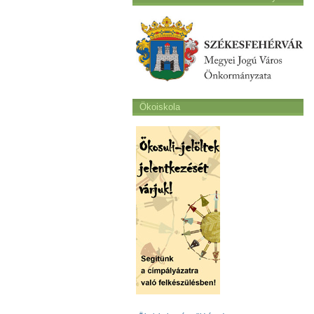
Ökoiskola