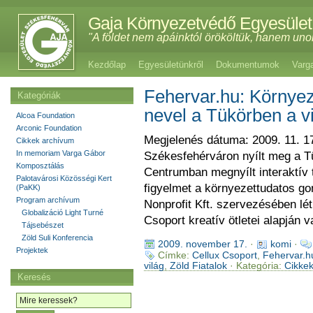
Gaja Környezetvédő Egyesület
"A földet nem apáinktól örököltük, hanem uno
Kezdőlap
Egyesületünkről
Dokumentumok
Varg
Fehervar.hu: Környe
Kategóriák
nevel a Tükörben a vil
Alcoa Foundation
Arconic Foundation
Megjelenés dátuma: 2009. 11. 1
Cikkek archívum
In memoriam Varga Gábor
Székesfehérváron nyílt meg a Tü
Komposztálás
Centrumban megnyílt interaktív t
Palotavárosi Közösségi Kert
figyelmet a környezettudatos g
(PaKK)
Program archívum
Nonprofit Kft. szervezésében létr
Globalizáció Light Turné
Csoport kreatív ötletei alapján 
Tájsebészet
Zöld Suli Konferencia
2009. november 17.
·
komi
·
Projektek
Címke:
Cellux Csoport
,
Fehervar.h
világ
,
Zöld Fiatalok
· Kategória:
Cikke
Keresés