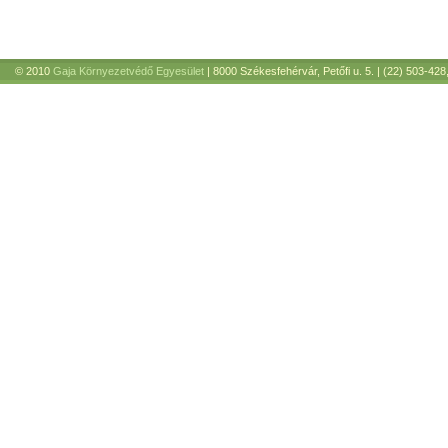
© 2010
Gaja Környezetvédő Egyesület
| 8000 Székesfehérvár, Petőfi u. 5. | (22) 503-428