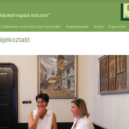
káinktól kaptuk kölcsön!"
a Gáborhoz szóló búcsúzó beszédek
Kiadványaink
Sóstó
Kapcsolat
ájékoztató