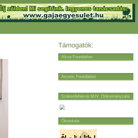
Támogatók:
Alcoa Foundation
Arconic Foundation
Székesfehérvár MJV. Önkormányzata
Ökoiskola