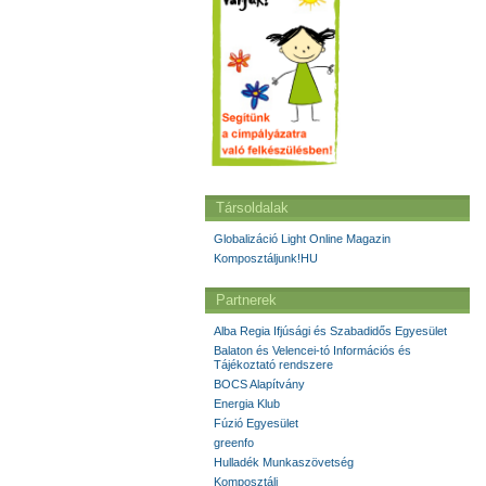
Társoldalak
Globalizáció Light Online Magazin
Komposztáljunk!HU
Partnerek
Alba Regia Ifjúsági és Szabadidős Egyesület
Balaton és Velencei-tó Információs és
Tájékoztató rendszere
BOCS Alapítvány
Energia Klub
Fúzió Egyesület
greenfo
Hulladék Munkaszövetség
Komposztálj