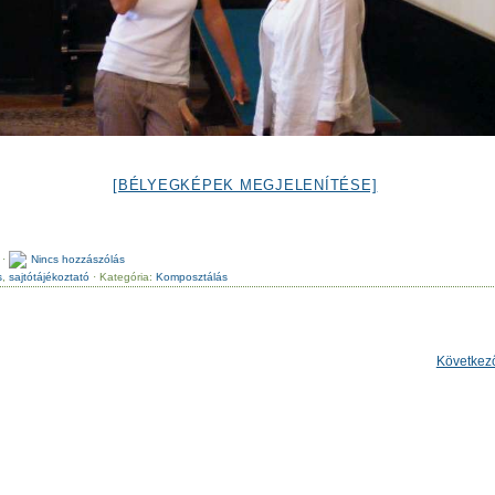
[BÉLYEGKÉPEK MEGJELENÍTÉSE]
·
Nincs hozzászólás
s
,
sajtótájékoztató
· Kategória:
Komposztálás
Következ