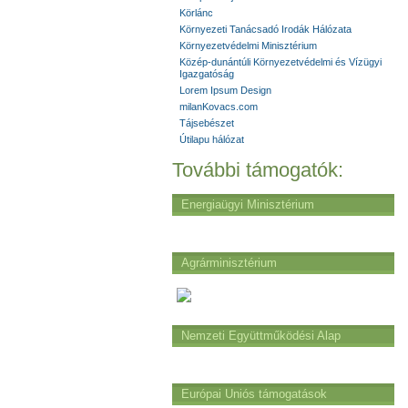
Körlánc
Környezeti Tanácsadó Irodák Hálózata
Környezetvédelmi Minisztérium
Közép-dunántúli Környezetvédelmi és Vízügyi
Igazgatóság
Lorem Ipsum Design
milanKovacs.com
Tájsebészet
Útilapu hálózat
További támogatók:
Energiaügyi Minisztérium
Agrárminisztérium
Nemzeti Együttműködési Alap
Európai Uniós támogatások