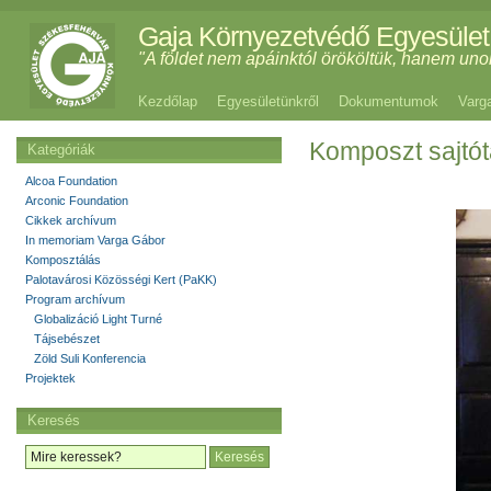
Gaja Környezetvédő Egyesület
"A földet nem apáinktól örököltük, hanem uno
Kezdőlap
Egyesületünkről
Dokumentumok
Varg
Komposzt sajtót
Kategóriák
Alcoa Foundation
Arconic Foundation
Cikkek archívum
In memoriam Varga Gábor
Komposztálás
Palotavárosi Közösségi Kert (PaKK)
Program archívum
Globalizáció Light Turné
Tájsebészet
Zöld Suli Konferencia
Projektek
Keresés