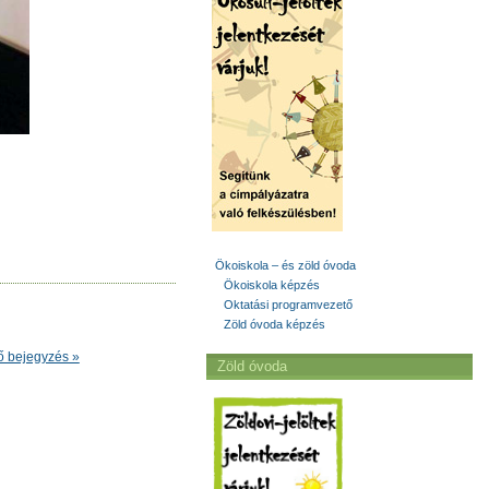
Ökoiskola – és zöld óvoda
Ökoiskola képzés
Oktatási programvezető
Zöld óvoda képzés
ő bejegyzés »
Zöld óvoda