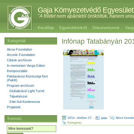
Gaja Környezetvédő Egyesület
"A földet nem apáinktól örököltük, hanem uno
Kezdőlap
Egyesületünkről
Dokumentumok
Varg
Infónap Tatabányán 20
Kategóriák
Alcoa Foundation
Arconic Foundation
Cikkek archívum
In memoriam Varga Gábor
Komposztálás
Palotavárosi Közösségi Kert
(PaKK)
Program archívum
Globalizáció Light Turné
Tájsebészet
Zöld Suli Konferencia
Projektek
2014. október 27.
·
gaja
·
Nincs hozzás
Keresés
Kategória: