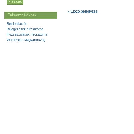
« Előző bejegyzés
Felhasználóknak
Bejelentkezés
Bejegyzések hírcsatorna
Hozzászólások hírcsatorna
WordPress Magyarország