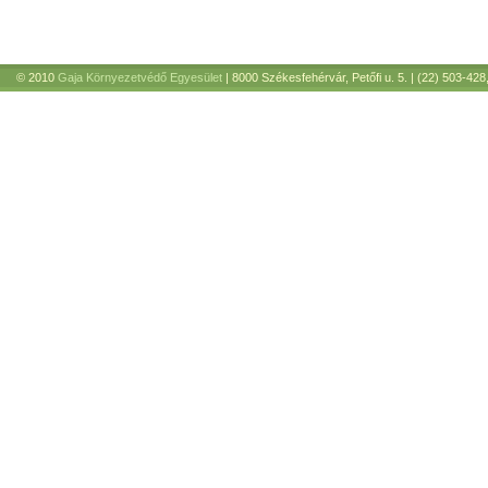
© 2010
Gaja Környezetvédő Egyesület
| 8000 Székesfehérvár, Petőfi u. 5. | (22) 503-428