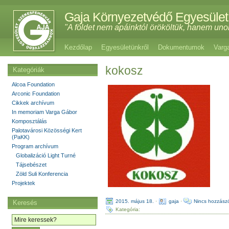
Gaja Környezetvédő Egyesület
"A földet nem apáinktól örököltük, hanem uno
Kezdőlap
Egyesületünkről
Dokumentumok
Varg
kokosz
Kategóriák
Alcoa Foundation
Arconic Foundation
Cikkek archívum
In memoriam Varga Gábor
Komposztálás
Palotavárosi Közösségi Kert
(PaKK)
Program archívum
Globalizáció Light Turné
Tájsebészet
Zöld Suli Konferencia
Projektek
2015. május 18.
·
gaja
·
Nincs hozzász
Keresés
Kategória: