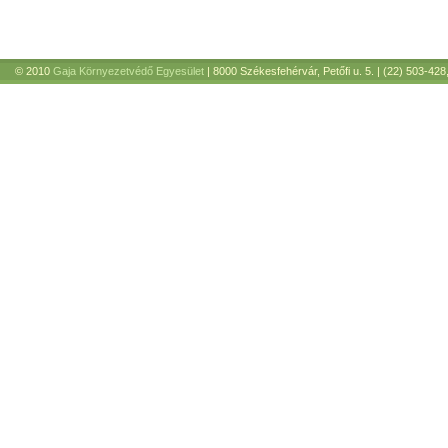
© 2010
Gaja Környezetvédő Egyesület
| 8000 Székesfehérvár, Petőfi u. 5. | (22) 503-428