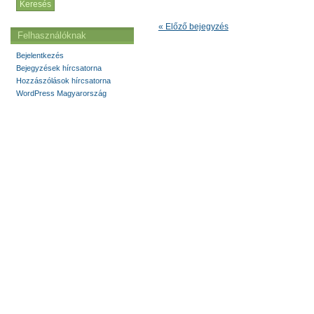
« Előző bejegyzés
Felhasználóknak
Bejelentkezés
Bejegyzések hírcsatorna
Hozzászólások hírcsatorna
WordPress Magyarország