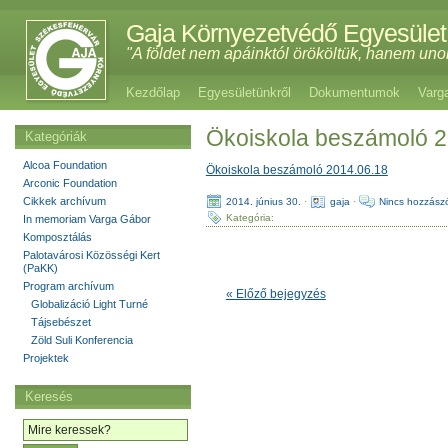
Gaja Környezetvédő Egyesület
"A földet nem apáinktól örököltük, hanem uno
Kezdőlap
Egyesületünkről
Dokumentumok
Varg
Ökoiskola beszámoló 2
Kategóriák
Alcoa Foundation
Ökoiskola beszámoló 2014.06.18
Arconic Foundation
Cikkek archívum
2014. június 30.
·
gaja
·
Nincs hozzász
Kategória:
In memoriam Varga Gábor
Komposztálás
Palotavárosi Közösségi Kert
(PaKK)
Program archívum
« Előző bejegyzés
Globalizáció Light Turné
Tájsebészet
Zöld Suli Konferencia
Projektek
Keresés