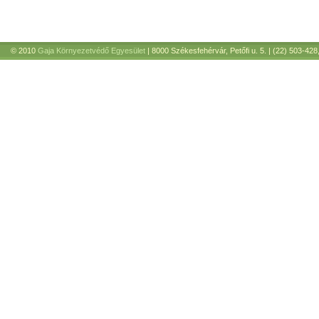
© 2010
Gaja Környezetvédő Egyesület
| 8000 Székesfehérvár, Petőfi u. 5. | (22) 503-428