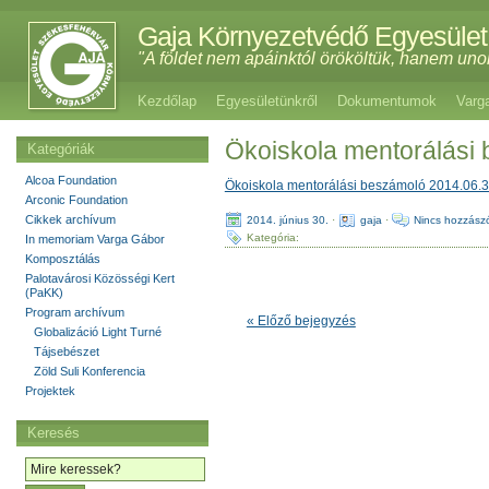
Gaja Környezetvédő Egyesület
"A földet nem apáinktól örököltük, hanem uno
Kezdőlap
Egyesületünkről
Dokumentumok
Varg
Ökoiskola mentorálási
Kategóriák
Alcoa Foundation
Ökoiskola mentorálási beszámoló 2014.06.
Arconic Foundation
Cikkek archívum
2014. június 30.
·
gaja
·
Nincs hozzász
Kategória:
In memoriam Varga Gábor
Komposztálás
Palotavárosi Közösségi Kert
(PaKK)
Program archívum
« Előző bejegyzés
Globalizáció Light Turné
Tájsebészet
Zöld Suli Konferencia
Projektek
Keresés