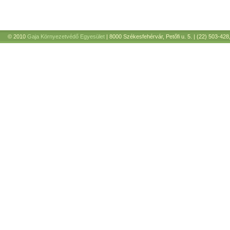
© 2010
Gaja Környezetvédő Egyesület
| 8000 Székesfehérvár, Petőfi u. 5. | (22) 503-428