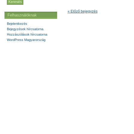
« Előző bejegyzés
Felhasználóknak
Bejelentkezés
Bejegyzések hírcsatorna
Hozzászólások hírcsatorna
WordPress Magyarország