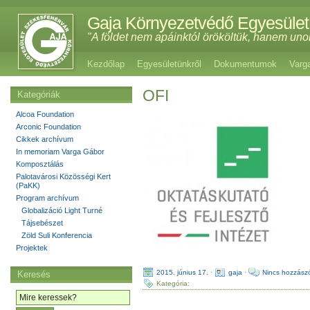
Gaja Környezetvédő Egyesület
"A földet nem apáinktól örököltük, hanem uno
Kezdőlap
Egyesületünkről
Dokumentumok
Varg
OFI
Kategóriák
Alcoa Foundation
Arconic Foundation
Cikkek archívum
In memoriam Varga Gábor
Komposztálás
Palotavárosi Közösségi Kert
(PaKK)
Program archívum
Globalizáció Light Turné
Tájsebészet
Zöld Suli Konferencia
Projektek
2015. június 17.
·
gaja
·
Nincs hozzász
Keresés
Kategória: