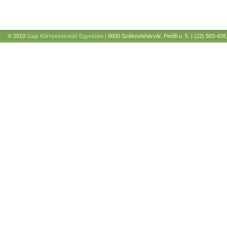
© 2010
Gaja Környezetvédő Egyesület
| 8000 Székesfehérvár, Petőfi u. 5. | (22) 503-428