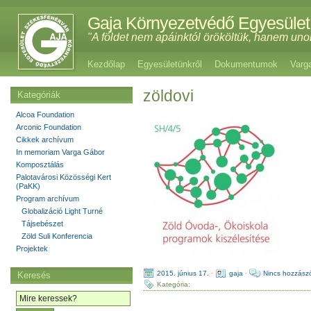
Gaja Környezetvédő Egyesület
"A földet nem apáinktól örököltük, hanem uno
Kezdőlap
Egyesületünkről
Dokumentumok
Varg
zöldovi
Kategóriák
Alcoa Foundation
Arconic Foundation
Cikkek archívum
In memoriam Varga Gábor
Komposztálás
Palotavárosi Közösségi Kert
(PaKK)
Program archívum
Globalizáció Light Turné
Tájsebészet
Zöld Suli Konferencia
Projektek
2015. június 17.
·
gaja
·
Nincs hozzász
Keresés
Kategória: