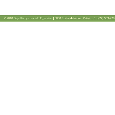
© 2010
Gaja Környezetvédő Egyesület
| 8000 Székesfehérvár, Petőfi u. 5. | (22) 503-428