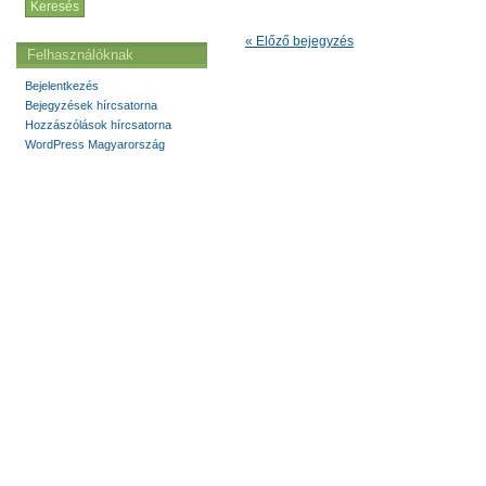
« Előző bejegyzés
Felhasználóknak
Bejelentkezés
Bejegyzések hírcsatorna
Hozzászólások hírcsatorna
WordPress Magyarország